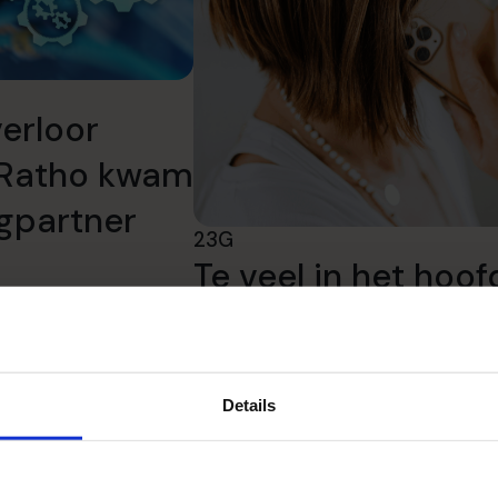
erloor
j Ratho kwam
ngpartner
23G
Te veel in het hoof
papier. 23G vond o
realtime dashboa
Details
Lees succesverhaal