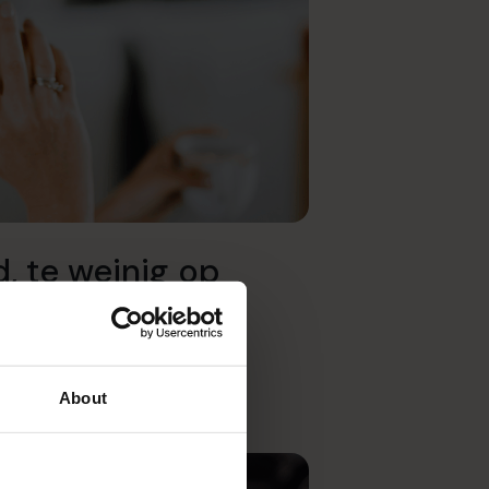
d, te weinig op
verzicht in een
rd
About