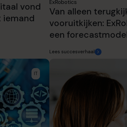
ExRobotics
itaal vond
Van alleen terugki
t iemand
vooruitkijken: ExRo
een forecastmode
Lees succesverhaal
IT