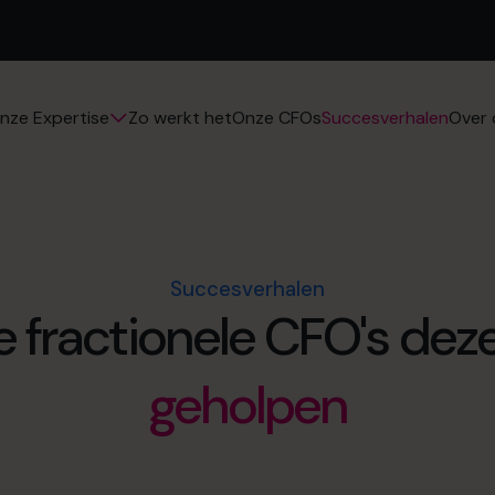
Zo werkt het
Onze CFOs
Succesverhalen
nze Expertise
Over 
Succesverhalen
 fractionele CFO's dez
geholpen