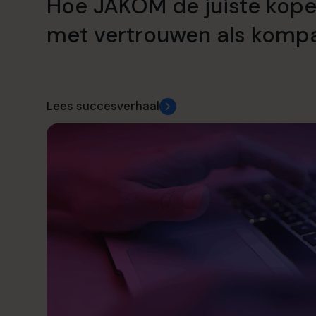
Hoe JAKOM de juiste kope
met vertrouwen als komp
Lees succesverhaal