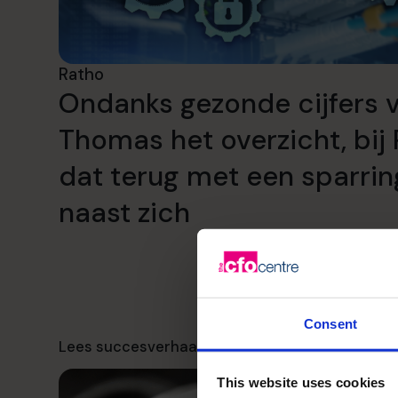
Ratho
Ondanks gezonde cijfers v
Thomas het overzicht, bi
dat terug met een sparri
naast zich
Consent
Lees succesverhaal
This website uses cookies