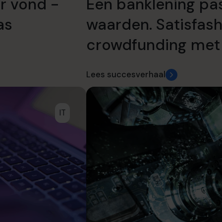
r vond -
Een banklening pas
as
waarden. Satisfash
crowdfunding met 
Lees succesverhaal
IT