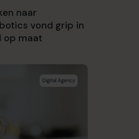
jken naar
botics vond grip in
l op maat
Digital Agency