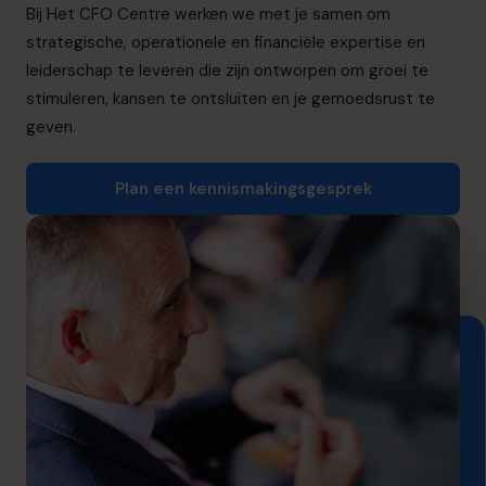
info.nl@cfocentre.com
Bij Het CFO Centre werken we met je samen om
strategische, operationele en financiële expertise en
leiderschap te leveren die zijn ontworpen om groei te
stimuleren, kansen te ontsluiten en je gemoedsrust te
geven.
Plan een kennismakingsgesprek