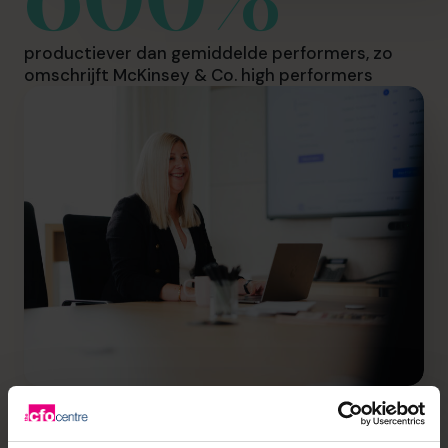
productiever dan gemiddelde performers, zo
omschrijft McKinsey & Co. high performers