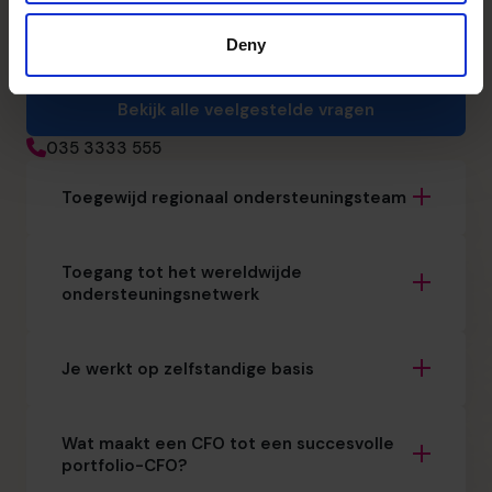
wat echt belangrijk voor je is. Plan vandaag nog je gratis
Deny
kennismakingsgesprek.
Bekijk alle veelgestelde vragen
035 3333 555
Toegewijd regionaal ondersteuningsteam
Toegang tot het wereldwijde
ondersteuningsnetwerk
Je werkt op zelfstandige basis
Wat maakt een CFO tot een succesvolle
portfolio-CFO?