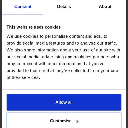
Maak tijd vrij, laat je bedrijf
Consent
Details
About
groeien en krijg weer
This website uses cookies
controle
We use cookies to personalise content and ads, to
provide social media features and to analyse our traffic.
We also share information about your use of our site with
Bij Het CFO Centre brengen we financieel leiderschap
our social media, advertising and analytics partners who
van wereldklasse naar ambitieuze bedrijven en bieden we
may combine it with other information that you’ve
vanaf de eerste dag een flexibele, betaalbare en
provided to them or that they’ve collected from your use
impactvolle service. Ons bewezen model, uitzonderlijke
of their services.
CFO’s en mensgerichte aanpak geven je duidelijkheid,
vertrouwen en controle.
Of je nu schaalt, stroomlijnt of je volgende stap plant, we
Allow all
zijn er om je te helpen de cijfers te bereiken die er echt
toe doen.
Hieronder vind je antwoorden op veelgestelde vragen, al
Customise
is elk bedrijf anders. Laten we het daarom hebben over