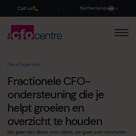
Call us
Netherlands
Onze Expertise
Zo werkt het
Onze CFOs
Onze Expertise
Succesverhalen
Fractionele CFO-
Over ons
Word lid van ons team
ondersteuning die je
helpt groeien en
Plan een kennismakingsgesprek
overzicht te houden
035 3333 555
We gaan niet alleen over cijfers, we gaan over resultaten.