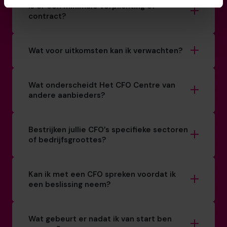
Is er een minimale verplichting of
contract?
Wat voor uitkomsten kan ik verwachten?
Wat onderscheidt Het CFO Centre van
andere aanbieders?
Bestrijken jullie CFO’s specifieke sectoren
of bedrijfsgroottes?
Kan ik met een CFO spreken voordat ik
een beslissing neem?
Wat gebeurt er nadat ik van start ben