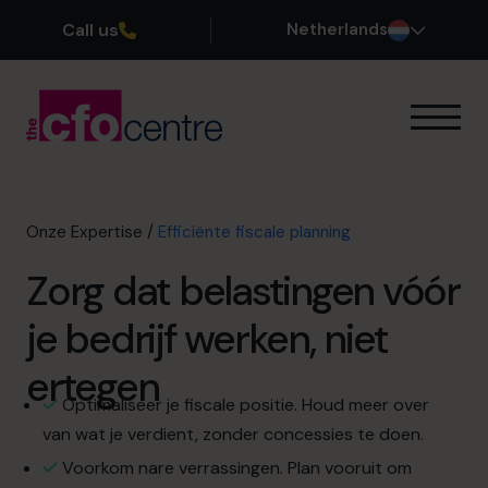
Call us
Netherlands
Onze Expertise
Zo werkt het
Onze CFOs
Onze Expertise
/
Efficiënte fiscale planning
Succesverhalen
Zorg dat belastingen vóór
Over ons
Word lid van ons team
je bedrijf werken, niet
ertegen
Plan een kennismakingsgesprek
Optimaliseer je fiscale positie. Houd meer over
van wat je verdient, zonder concessies te doen.
035 3333 555
Voorkom nare verrassingen. Plan vooruit om