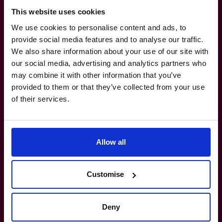
werken als jij.
This website uses cookies
We use cookies to personalise content and ads, to
provide social media features and to analyse our traffic.
035 3333 555
We also share information about your use of our site with
Hoe weet ik of ik echt een CFO nodig heb?
our social media, advertising and analytics partners who
may combine it with other information that you’ve
provided to them or that they’ve collected from your use
Wat is het verschil tussen een parttime
of their services.
CFO en een fulltime CFO?
Hoe matchen jullie een CFO bij mijn
Allow all
bedrijf?
Customise
Kunnen jullie CFO’s met mijn bestaande
team samenwerken?
Deny