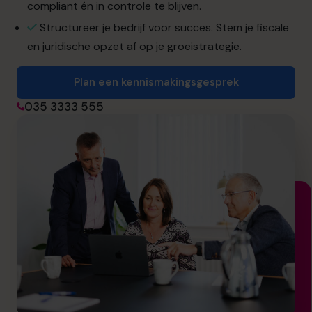
info.nl@cfocentre.com
compliant én in controle te blijven.
Structureer je bedrijf voor succes. Stem je fiscale
en juridische opzet af op je groeistrategie.
Plan een kennismakingsgesprek
035 3333 555