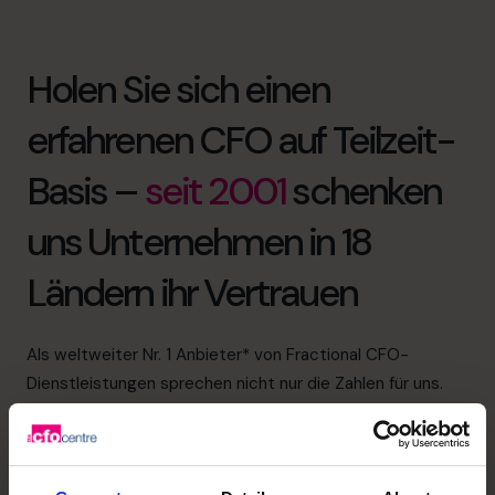
Holen Sie sich einen
erfahrenen CFO auf Teilzeit-
Basis –
seit 2001
schenken
uns Unternehmen in 18
Ländern ihr Vertrauen
Als weltweiter Nr. 1 Anbieter* von Fractional CFO-
Dienstleistungen sprechen nicht nur die Zahlen für uns.
Wir bieten finanzielle Kompetenz durch die besten 1 %
der CFO-Kandidaten, emotionale Stärke durch
vertrauensvolle Kundenbeziehungen und gemeinsames