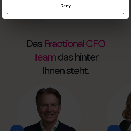
Deny
Das
Fractional CFO
Team
das hinter
Ihnen steht.