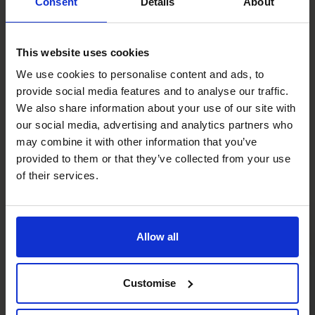
Wissen durch eine weltweite Gemeinschaft, die Einblicke,
Consent
Details
About
Branchenerfahrung und bewährte Methoden teilt.
Bei uns dreht sich alles um Unterstützung und Beratung,
This website uses cookies
außerdem wollen wir klar, selbstbewusst und sorgfältig
We use cookies to personalise content and ads, to
lebensverändernde Unternehmen aufbauen.
provide social media features and to analyse our traffic.
+49 69 66 55 42 28
We also share information about your use of our site with
750+
18
our social media, advertising and analytics partners who
may combine it with other information that you’ve
provided to them or that they’ve collected from your use
of their services.
herausragende CFOs
länder
Allow all
Customise