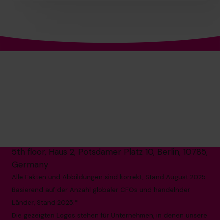
Die weltweite Nr. 1 CFO
auf Teilzeit-Basis
+49 69 66 55 42 28
info.de@cfocentre.com
5th floor, Haus 2, Potsdamer Platz 10, Berlin, 10785,
Germany
Alle Fakten und Abbildungen sind korrekt, Stand August 2025
Basierend auf der Anzahl globaler CFOs und handelnder
Länder, Stand 2025.*
Die gezeigten Logos stehen für Unternehmen, in denen unsere