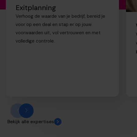
Exitplanning
het leven dat je hebt
Verhoog de waarde van je bedrijf, bereid je
opgebouwd.
voor op een deal en stap er op jouw
voorwaarden uit, vol vertrouwen en met
meer tijd met je kinderen.
volledige controle.
eerder met pensioen
gaan.
Bekijk alle expertises