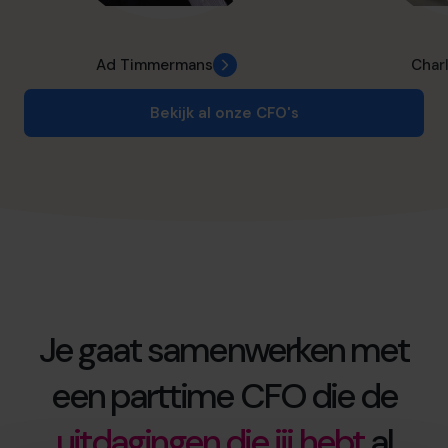
Ad Timmermans
Char
Bekijk al onze CFO's
Je gaat samenwerken met
een parttime CFO die de
uitdagingen die jij hebt
al