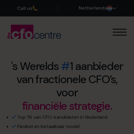
Call us
Netherlands
Onze Expertise
Zo werkt het
Onze CFOs
's Werelds
#
1 aanbieder
Succesverhalen
van fractionele CFO’s,
Over ons
Word lid van ons team
maximale exitwaarde.
voor
eerder met pensioen
financiële strategie.
gaan.
Plan een kennismakingsgesprek
cashflow management.
Top 1% van CFO-kandidaten in Nederland
Flexibel en betaalbaar model
035 3333 555
winstoptimalisatie.