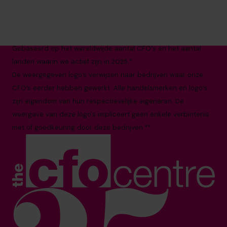
035 3333 555
info.nl@cfocentre.com
Gooimeer 3, 1411 DC Naarden
Alle feiten en cijfers zijn up-to-date per augustus 2025
Gebaseerd op het wereldwijde aantal CFO's en het aantal
landen waarin we actief zijn in 2025.*
De weergegeven logo’s verwijzen naar bedrijven waar onze
CFO’s eerder hebben gewerkt. Alle handelsmerken en logo’s
zijn eigendom van hun respectievelijke eigenaren. De
weergave van deze logo's impliceert geen enkele verbintenis
met of goedkeuring door deze bedrijven.**