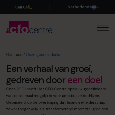
Call us
Netherlands
Onze Expertise
Zo werkt het
Onze CFOs
Over ons
/
Onze geschiedenis
Succesverhalen
Een verhaal van groei,
Over ons
Onze Oprichter
gedreven door
een doel
Waarom voor ons kiezen?
Ons Leiderschapsteam
Sinds 2001 heeft Het CFO Centre opnieuw gedefinieerd
Onze geschiedenis
wat er allemaal mogelijk is voor ambitieuze bedrijven.
Word lid van ons team
Gebaseerd op de overtuiging dat financieel leiderschap
zowel toegankelijk als transformerend moet zijn, groeiden