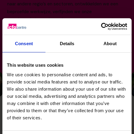
naar andere regio’s en sectoren, ontwikkelden we een
beproefde werkwijze, verfijnden we onze
teambenadering en bouwden we aan een community van
ervaren CFO’s die zij aan zij met klanten werken aan
betekenisvolle veranderingen.
Consent
Details
About
035 3333 555
This website uses cookies
We use cookies to personalise content and ads, to
provide social media features and to analyse our traffic.
We also share information about your use of our site with
our social media, advertising and analytics partners who
may combine it with other information that you’ve
provided to them or that they’ve collected from your use
of their services.
Gericht op de toekomst,