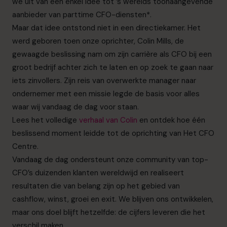
we uit van een enkel idee tot ’s werelds toonaangevende
Plan een kennismakingsgesprek
aanbieder van parttime CFO-diensten*.
Maar dat idee ontstond niet in een directiekamer. Het
werd geboren toen onze oprichter, Colin Mills, de
035 3333 555
gewaagde beslissing nam om zijn carrière als CFO bij een
info.nl@cfocentre.com
groot bedrijf achter zich te laten en op zoek te gaan naar
iets zinvollers. Zijn reis van overwerkte manager naar
ondernemer met een missie legde de basis voor alles
waar wij vandaag de dag voor staan.
Lees het volledige
verhaal van Colin
en ontdek hoe één
beslissend moment leidde tot de oprichting van Het CFO
Centre.
Vandaag de dag ondersteunt onze community van top-
CFO’s duizenden klanten wereldwijd en realiseert
resultaten die van belang zijn op het gebied van
cashflow, winst, groei en exit. We blijven ons ontwikkelen,
maar ons doel blijft hetzelfde: de cijfers leveren die het
verschil maken