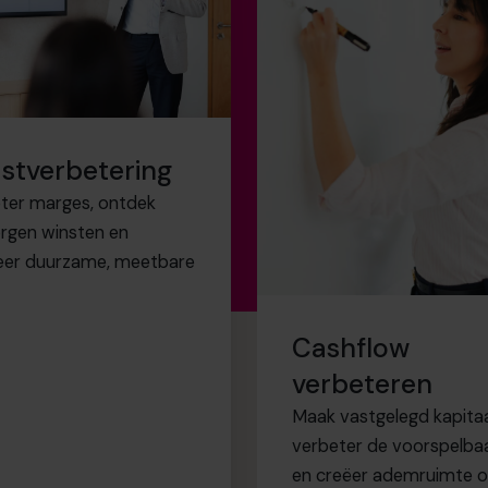
n.
poffering.
stverbetering
ter marges, ontdek
hebt
rgen winsten en
seer duurzame, meetbare
Cashflow
w kinderen.
verbeteren
Maak vastgelegd kapitaal
verbeter de voorspelba
en creëer ademruimte 