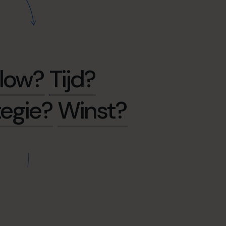
low?
Tijd?
tegie?
Winst?