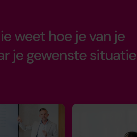
w kinderen.
llence.
i.
ie weet hoe je van je
sioen.
arde.
ar je gewenste situatie
nachten
even