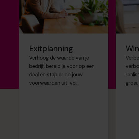
afstand te neme
succes zonder o
Exitplanning
Win
Verhoog de waarde van je
Verbe
het leven dat u 
bedrijf, bereid je voor op een
verbo
deal en stap er op jouw
reali
opgebouwd.
voorwaarden uit, vol
groei.
vertrouwen en met volledige
controle.
meer tijd met u