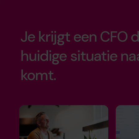
meer tijd met u
operational exce
strategische groe
Je krijgt een CFO d
vroeger met pen
maximale exitwa
huidige situatie na
komt.
geen rusteloze 
meer.
de vrijheid om 