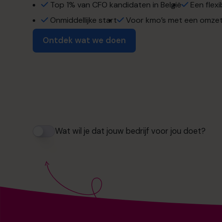
meer.
winstoptimalisat
Top 1% van CFO kandidaten in België
Een flexi
Onmiddellijke start
Voor kmo’s met een omzet 
de vrijheid om 
operational exce
Ontdek wat we doen
afstand te neme
strategische groe
succes zonder o
maximale exitwa
Lees succesverhalen.
Wat wil je dat jouw bedrijf voor jou doet?
financiële strate
het leven dat u 
cashflow mana
opgebouwd.
winstoptimalisat