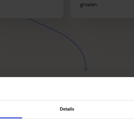
sioen.
groeien.
 door bedrijven in uit
omdat we ze helpen
hun
Details
bereiken