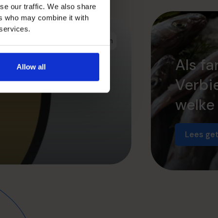
se our traffic. We also share
ers who may combine it with
 services.
Opschalen
Als fa
Allow all
Verbie
welke
Lees get