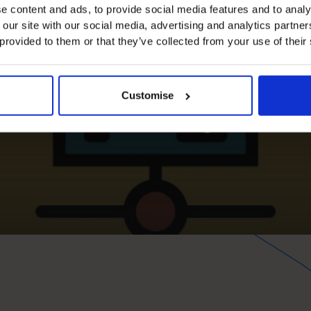
e content and ads, to provide social media features and to analy
 our site with our social media, advertising and analytics partn
 provided to them or that they’ve collected from your use of their
tack ondersteund met
n winstgevendheid, om
Customise
enken en kansen voor groei