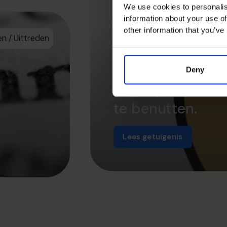
We use cookies to personalis
information about your use of
other information that you’ve
n / Uittreden
We hebben Pros
inzichten in hu
Deny
strategisch te d
te benutten.
Lees getuigenis