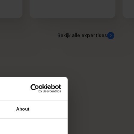
Bekijk alle expertises
eenlopende
 doelen te
About