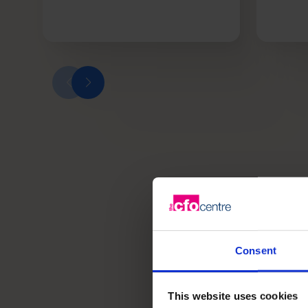
vroeger met pen
Vertrouwd
sectoren 
Consent
This website uses cookies