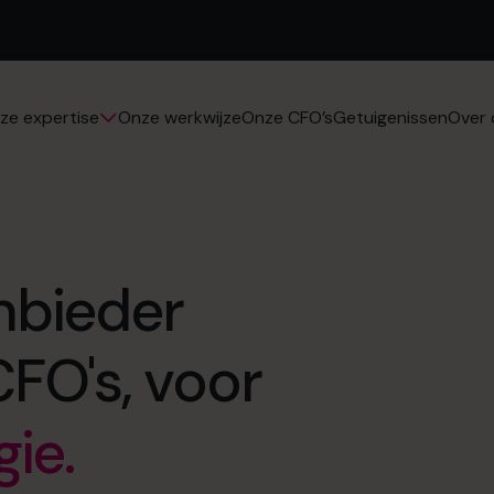
Onze werkwijze
Onze CFO’s
Getuigenissen
ze expertise
Over 
sioen.
arde.
nbieder
gie.
CFO's, voor
nachten
gement