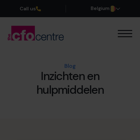
Call us
Belgium
Onze expertise
Onze werkwijze
Onze CFO’s
Blog
Inzichten en
Getuigenissen
Over ons
hulpmiddelen
Word lid van ons team
Plan een kennismakingsgesprek
03 808 8767