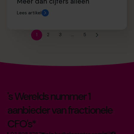
Meer dan cijfers alleen
Lees artikel
1
2
3
…
5
's Werelds nummer 1
aanbieder van fractionele
CFO's*