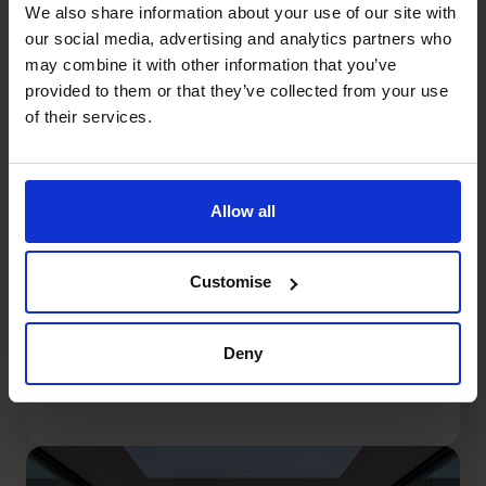
We also share information about your use of our site with
our social media, advertising and analytics partners who
may combine it with other information that you’ve
provided to them or that they’ve collected from your use
of their services.
Allow all
Van cijfers naar strategie:
Customise
wanneer data verandert in
richting
Deny
Lees artikel