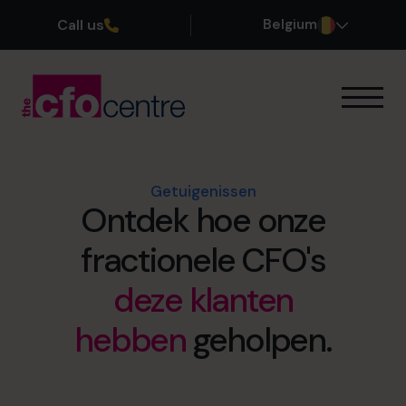
Call us
Belgium
Onze expertise
Onze werkwijze
Onze CFO’s
Getuigenissen
Ontdek hoe onze
Getuigenissen
Over ons
fractionele CFO's
Word lid van ons team
deze klanten
Plan een kennismakingsgesprek
hebben
geholpen.
03 808 8767