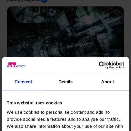
Bohez
Wisselende valuta en late
Consent
Details
About
betalingen maakten cashflow
onvoorspelbaar, Bohez vond
This website uses cookies
We use cookies to personalise content and ads, to
grip met een schema van
provide social media features and to analyse our traffic.
geldstromen
We also share information about your use of our site with