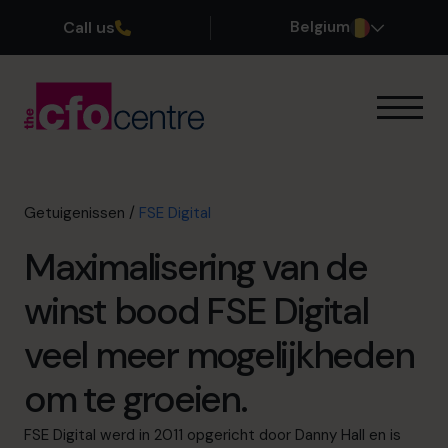
Call us
Belgium
Onze expertise
Onze werkwijze
Onze CFO’s
Getuigenissen
/
FSE Digital
Getuigenissen
Maximalisering van de
Over ons
Word lid van ons team
winst bood FSE Digital
veel meer mogelijkheden
Plan een kennismakingsgesprek
om te groeien.
03 808 8767
FSE Digital werd in 2011 opgericht door Danny Hall en is