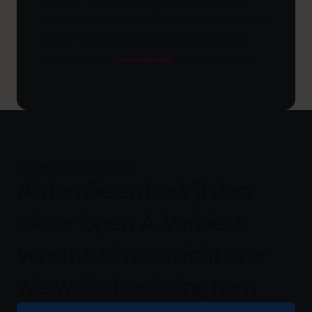
Wij hechten veel waarde aan je privacy. Het CFO Centre
gebruikt de informatie die je ons verstrekt om contact met je
op te nemen over onze relevante inhoud, producten en
diensten. Je kunt je op elk moment afmelden voor deze
berichten. Bekijk ons ​​
privacybeleid
voor meer informatie.
Volgende getuigenis
Als familie en bedrijf door
elkaar lopen: A. Verbiest
vond rust in overzicht over
wie welke beslissing nam