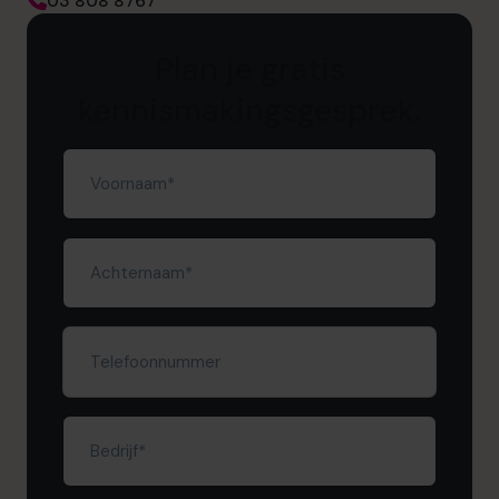
03 808 8767
Plan je gratis
kennismakingsgesprek.
Voornaam
(Required)
Achternaam
(Required)
Telefoonnummer
Bedrijf
(Required)