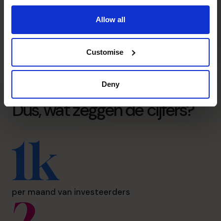
Allow all
Customise
Deny
Dus, wat zeggen de cijfers?
1k
per maand van investeerders