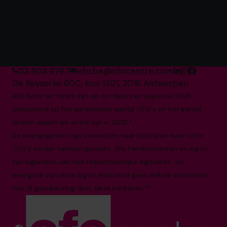
's Werelds nummer 1
aanbieder van fractionele
CFO's*
03 808 8767
info.be@cfocentre.com
De Keyserlei 60C, box 1301, 2018 Antwerpen
Alle feiten en cijfers zijn up-to-date per augustus 2025
Gebaseerd op het wereldwijde aantal CFO's en het aantal
landen waarin we actief zijn in 2025.*
De weergegeven logo's verwijzen naar bedrijven waar onze
CFO's eerder hebben gewerkt. Alle handelsmerken en logo's
zijn eigendom van hun respectievelijke eigenaren. De
weergave van deze logo's impliceert geen enkele verbintenis
met of goedkeuring door deze bedrijven.**