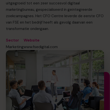
info.be@cfocentre.com
uitgegroeid tot een zeer succesvol digitaal
marketingbureau, gespecialiseerd in geïntegreerde
zoekcampagnes. Het CFO Centre leverde de eerste CFO
van FSE en het bedrijf heeft als gevolg daarvan een
transformatie ondergaan.
Sector
Website
Marketing
www.fsedigital.com