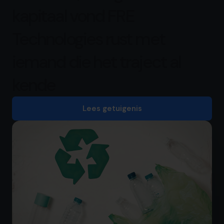
kapitaal vond FRE
Technologies rust met
iemand die het traject al
kende
Lees getuigenis