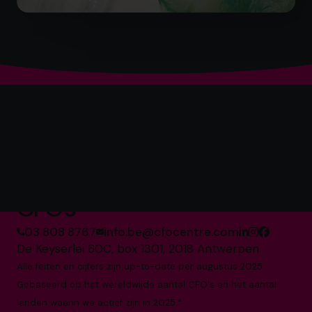
's Werelds nummer 1
aanbieder van fractionele
CFO's*
03 808 8767
info.be@cfocentre.com
De Keyserlei 60C, box 1301, 2018 Antwerpen
Alle feiten en cijfers zijn up-to-date per augustus 2025
Gebaseerd op het wereldwijde aantal CFO's en het aantal
landen waarin we actief zijn in 2025.*