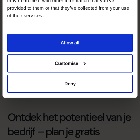
may combine it with other information that you’ve
provided to them or that they’ve collected from your use
of their services.
veranderingen tegelijk: generatiewissel, nieuwe
boekhouder én herverdeling van rollen
1
Allow all
neutrale sparringpartner
Customise
Deny
Ontdek het potentieel van je
bedrijf – plan je gratis