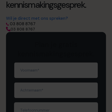
kennismakingsgesprek.
Wil je direct met ons spreken?
03 808 8767
03 808 8767
Plan je gratis
kennismakingsgesprek.
Voornaam
(Required)
Achternaam
(Required)
Telefoonnummer