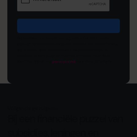
Wij hechten veel waarde aan je privacy. Het CFO Centre
gebruikt de informatie die je ons verstrekt om contact met je
op te nemen over onze relevante inhoud, producten en
diensten. Je kunt je op elk moment afmelden voor deze
berichten. Bekijk ons ​​
privacybeleid
voor meer informatie.
Volgende getuigenis
Bij een financiële puzzel van
subsidies, leningen en