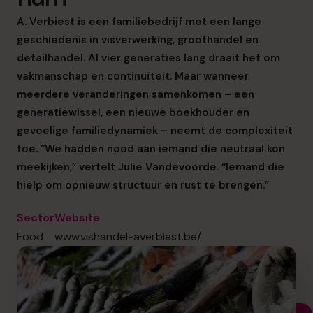
info.be@cfocentre.com
A. Ver
biest
is een familiebedrijf met een lange
geschiedenis in visverwerking, groothandel en
detailhandel. Al vier generaties lang draait het om
vakmanschap en continuïteit. Maar wanneer
meerdere veranderingen samenkomen
–
een
generatiewissel, een nieuwe boekhouder en
gevoelige familiedynamiek
–
neemt de complexiteit
toe. “We hadden nood aan iemand die neutraal kon
meekijken,” vertelt Julie
V
ande
v
oorde. “Iemand die
hielp om opnieuw structuur en rust te brengen.”
Sector
Website
Food
www.vishandel-averbiest.be/