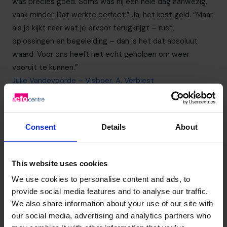
was precies goed. Soms was hij een hele dag aanwezig,
vaak minder. Dat werkte perfect.” Ja, het kost geld. “Maar
als je kijkt naar wat je ervoor terugkrijgt – rust,
oplossingen en begeleiding – dan is het dat absoluut
waard. Voor ons heeft het echt geholpen om weer
vooruit te kunnen.”
Julie Vandevoorde – Visboer, A. Verbiest
03 808 8767
Consent
Details
About
This website uses cookies
Dus, wat zeggen de cijfers?
We use cookies to personalise content and ads, to
provide social media features and to analyse our traffic.
3
We also share information about your use of our site with
our social media, advertising and analytics partners who