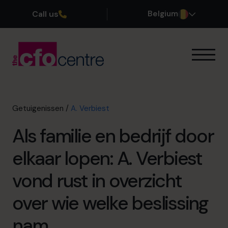
Call us
Belgium
Onze expertise
Onze werkwijze
Onze CFO’s
Getuigenissen
/
A. Verbiest
Getuigenissen
Als familie en bedrijf door
Over ons
Word lid van ons team
elkaar lopen: A. Verbiest
vond rust in overzicht
Plan een kennismakingsgesprek
over wie welke beslissing
03 808 8767
nam