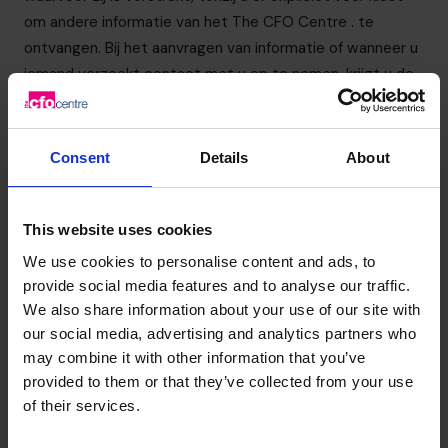
om andere informatie van
het The CFO Centre
. te
ontvangen. Bij het aanvragen van informatie of wanneer u
iemand verzoekt contact met u op te nemen, krijgt u de
optie om andere informatie die van belang kan zijn op te
vragen.
U kunt zich te allen tijde afmelden voor het ontvangen
Consent
Details
About
van informatie van
het The CFO Centre
of ons verzoeken
uw persoonlijke gegevens uit onze systemen te
verwijderen door een e-mail te sturen
This website uses cookies
naar
info@cfocentre.be
We use cookies to personalise content and ads, to
5. Het bijwerken van uw informatie
provide social media features and to analyse our traffic.
U kunt ons op elk gewenst moment vragen om uw
We also share information about your use of our site with
persoonlijke gegevens te corrigeren, te wijzigen of bij te
our social media, advertising and analytics partners who
may combine it with other information that you’ve
werken door contact met ons op te nemen via
provided to them or that they’ve collected from your use
onderstaande gegevens.
of their services.
6. Het verstrekken van informatie aan derden
Informatie wordt gewoonlijk alleen verstrekt aan een