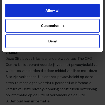
derde partij indien dit nodig is voor de uitvoering van
eerder genoemde doeleinden, maar er kunnen andere
Allow all
omstandigheden zijn waarin
het The CFO
Centre
verplicht is informatie te verstrekken als gevolg
Customise
van wettelijke of reglementaire eisen.
The CFO Centre
voert geen marketing activiteiten uit
voor derden, noch verstrekt het informatie aan derden
Deny
voor haar eigen marketing doeleinden.
7. Links
Deze Site bevat links naar andere websites.
The CFO
Centre
is niet verantwoordelijk voor het privacybeleid van
websites van derden die door middel van links met deze
Site zijn verbonden. U dient het privacybeleid op deze
sites te raadplegen voordat u persoonlijke informatie
verstrekt. Deze privacyverklaring heeft alleen betrekking
op informatie op de Site of verzameld via de Site.
8. Behoud van informatie