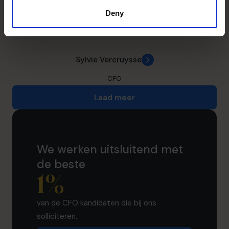
Deny
Sylvie Vercruysse
CFO
Laad meer
We werken uitsluitend met
de beste
1
%
van de CFO kandidaten die bij ons
solliciteren.