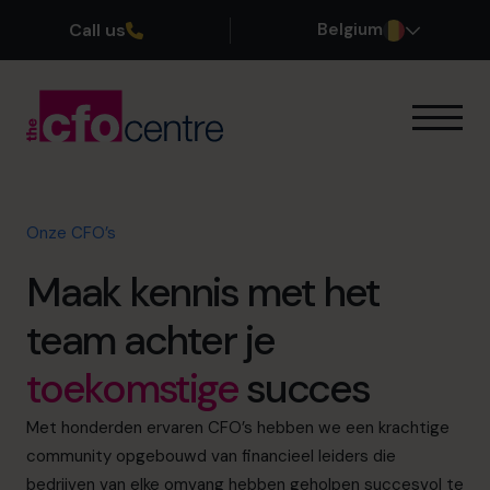
Call us
Belgium
Onze expertise
Onze werkwijze
Onze CFO’s
Onze CFO’s
Getuigenissen
Maak kennis met het
Over ons
Word lid van ons team
team achter je
toekomstige
succes
Plan een kennismakingsgesprek
Met honderden ervaren CFO’s hebben we een krachtige
community opgebouwd van financieel leiders die
03 808 8767
bedrijven van elke omvang hebben geholpen succesvol te