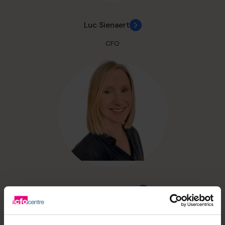
Luc Sienaert
CFO
Sharon Dejonghe