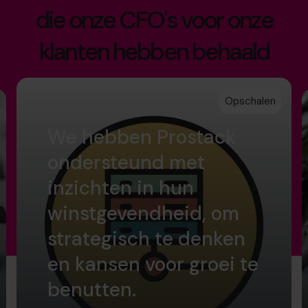
die onze CFO's voor onze
klanten hebben behaald
Opschalen
We hebben Prostack
ondersteund met
inzichten in hun
winstgevendheid, om
strategisch te denken
en kansen voor groei te
benutten.