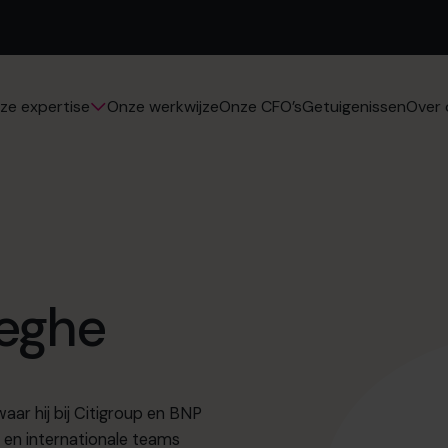
Onze werkwijze
Onze CFO’s
Getuigenissen
ze expertise
Over 
eghe
waar hij bij Citigroup en BNP
e en internationale teams