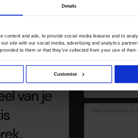
Details
P
kenni
e content and ads, to provide social media features and to analy
Voornaam
 our site with our social media, advertising and analytics partn
(Required)
 provided to them or that they’ve collected from your use of their
Telefoonnummer
Customise
Zakelijk
el van je
e-
mailadres*
Waar
(Required)
is
bevind
je
rek.
je
nu,