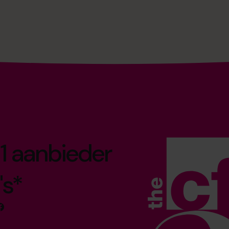
1 aanbieder
's*