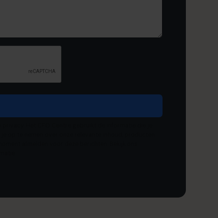
 privacy. Het CFO Centre gebruikt de informatie die je
 je op te nemen over onze relevante inhoud, producten
 moment afmelden voor deze berichten. Bekijk ons ​​
matie.