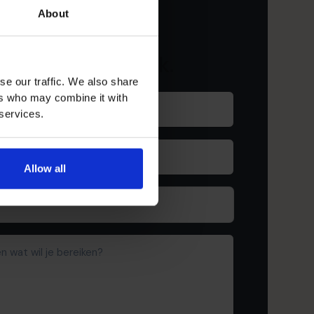
About
lan je gratis
smakingsgesprek.
se our traffic. We also share
Achternaam
ers who may combine it with
(Required)
 services.
Bedrijf
(Required)
Allow all