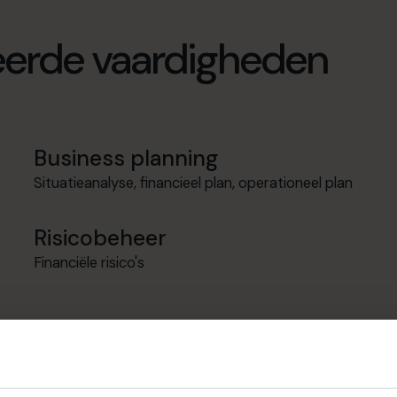
seerde vaardigheden
Business planning
Situatieanalyse, financieel plan, operationeel plan
Risicobeheer
Financiële risico's