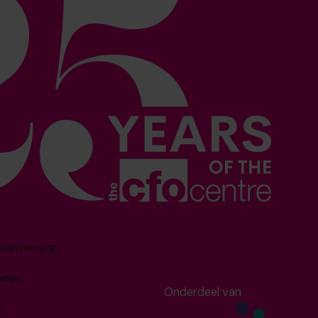
onderneming
elen
Onderdeel van
m