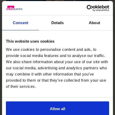
Consent
Details
About
Is dit jouw volgende stap?
This website uses cookies
We use cookies to personalise content and ads, to
provide social media features and to analyse our traffic.
Vacature: Regionaal directeur
We also share information about your use of our site with
Bouw jouw regio als je eigen onderneming. Wil jij
our social media, advertising and analytics partners who
ondernemen...
may combine it with other information that you’ve
provided to them or that they’ve collected from your use
of their services.
Vacature: Parttime CFO
Strategische vrijheid. Ondernemers verder
brengen. Koers bepalen. Je bent...
Allow all