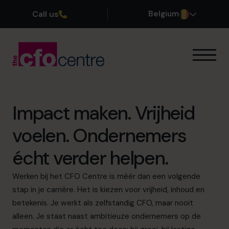
Call us
Belgium
Onze expertise
Onze werkwijze
Onze CFO’s
Impact maken. Vrijheid
Getuigenissen
voelen. Ondernemers
Over ons
Word lid van ons team
écht verder helpen.
Werken bij het CFO Centre is méér dan een volgende
Plan een kennismakingsgesprek
stap in je carrière. Het is kiezen voor vrijheid, inhoud en
betekenis. Je werkt als zelfstandig CFO, maar nooit
alleen. Je staat naast ambitieuze ondernemers op de
03 808 8767