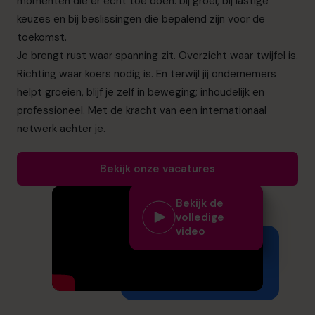
momenten die er écht toe doen: bij groei, bij lastige
info.be@cfocentre.com
keuzes en bij beslissingen die bepalend zijn voor de
toekomst.
Je brengt rust waar spanning zit. Overzicht waar twijfel is.
Richting waar koers nodig is. En terwijl jij ondernemers
helpt groeien, blijf je zelf in beweging; inhoudelijk en
professioneel. Met de kracht van een internationaal
netwerk achter je.
Bekijk onze vacatures
Bekijk de
volledige
video