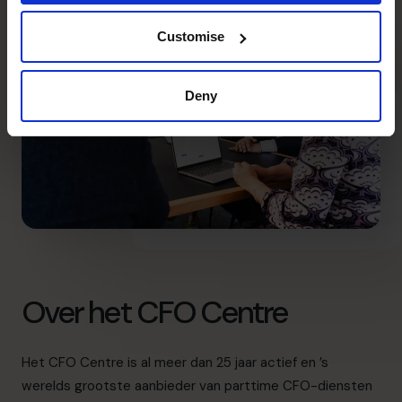
Customise
Deny
Over het CFO Centre
Het CFO Centre is al meer dan 25 jaar actief en ’s
werelds grootste aanbieder van parttime CFO-diensten