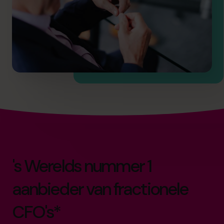
's Werelds nummer 1
aanbieder van fractionele
CFO's*