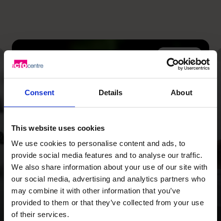
Opschalen
Met een
Consent
Details
About
strategieherziening en
nadruk op cashflow
This website uses cookies
hebben we Wild Planet
We use cookies to personalise content and ads, to
Trust een heldere
provide social media features and to analyse our traffic.
We also share information about your use of our site with
focus voor de toekomst
our social media, advertising and analytics partners who
gegeven.
may combine it with other information that you’ve
provided to them or that they’ve collected from your use
of their services.
Lees getuigenis