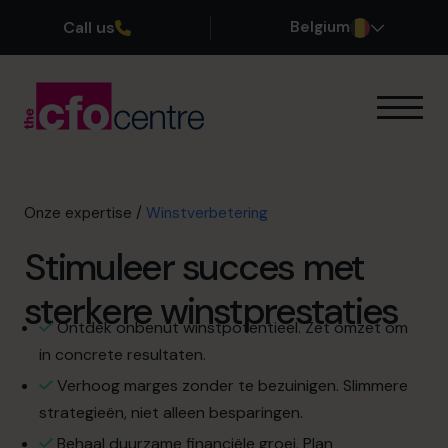
Call us
Belgium
Onze expertise
Exitplanning
Winstverbetering
Onze expertise
/
Winstverbetering
Cashflow verbeteren
Stimuleer succes met
Opschalen
CFO voor CFO’s
sterkere winstprestaties
Aanvullende diensten
Ontdek onbenut winstpotentieel. Zet omzet om
Onze werkwijze
in concrete resultaten.
Onze CFO’s
Verhoog marges zonder te bezuinigen. Slimmere
Getuigenissen
strategieën, niet alleen besparingen.
Over ons
Behaal duurzame financiële groei. Plan
Word lid van ons team