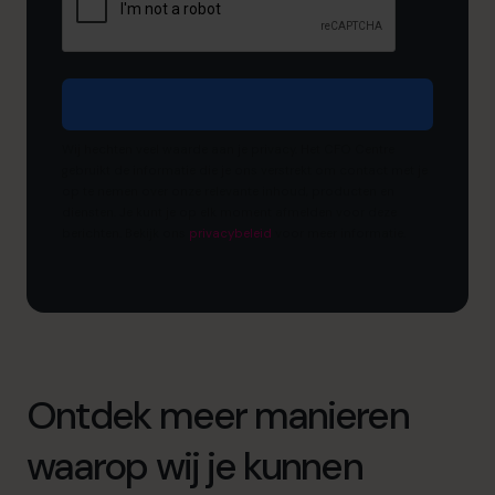
Wij hechten veel waarde aan je privacy. Het CFO Centre
gebruikt de informatie die je ons verstrekt om contact met je
op te nemen over onze relevante inhoud, producten en
diensten. Je kunt je op elk moment afmelden voor deze
berichten. Bekijk ons ​​
privacybeleid
voor meer informatie.
Ontdek meer manieren
waarop wij je kunnen