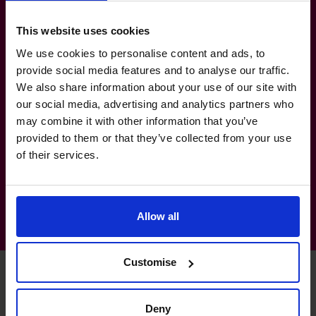
een accountancypraktijk.
This website uses cookies
We use cookies to personalise content and ads, to
Sector Ervaring
provide social media features and to analyse our traffic.
We also share information about your use of our site with
Manufacturing, transport & logistics:
our social media, advertising and analytics partners who
natuursteen, keramiek, composiet.
may combine it with other information that you’ve
Dienstverlening: begeleiding van KMO’s.
provided to them or that they’ve collected from your use
of their services.
Construction: textiel en interieurbouw.
Allow all
Customise
Philippe’s gespecialiseerde
Deny