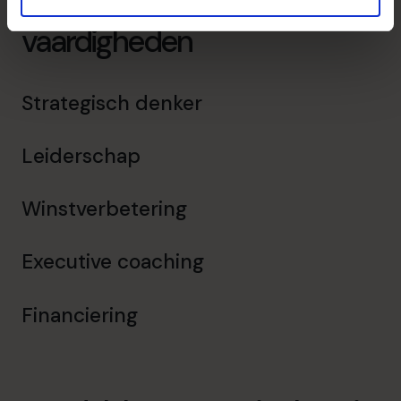
vaardigheden
Strategisch denker
Leiderschap
Winstverbetering
Executive coaching
Financiering