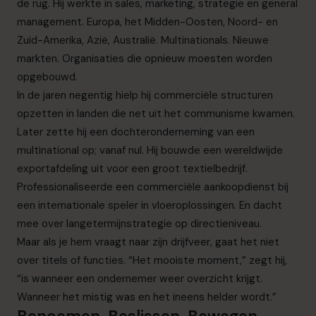
de rug. Hij werkte in sales, marketing, strategie en general
info.be@cfocentre.com
management. Europa, het Midden-Oosten, Noord- en
Zuid-Amerika, Azië, Australië. Multinationals. Nieuwe
markten. Organisaties die opnieuw moesten worden
opgebouwd.
In de jaren negentig hielp hij commerciële structuren
opzetten in landen die net uit het communisme kwamen.
Later zette hij een dochteronderneming van een
multinational op; vanaf nul. Hij bouwde een wereldwijde
exportafdeling uit voor een groot textielbedrijf.
Professionaliseerde een commerciële aankoopdienst bij
een internationale speler in vloeroplossingen. En dacht
mee over langetermijnstrategie op directieniveau.
Maar als je hem vraagt naar zijn drijfveer, gaat het niet
over titels of functies. “Het mooiste moment,” zegt hij,
“is wanneer een ondernemer weer overzicht krijgt.
Wanneer het mistig was en het ineens helder wordt.”