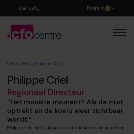
Call us
Belgium
Onze expertise
Onze werkwijze
Onze CFO’s
Onze CFO’s
/
Philippe Criel
Getuigenissen
Philippe Criel
Over ons
Word lid van ons team
Regionaal Directeur
“Het mooiste moment? Als de mist
Plan een kennismakingsgesprek
optrekt en de koers weer zichtbaar
wordt.”
Philippe Criel heeft 45 jaar internationale ervaring achter
03 808 8767