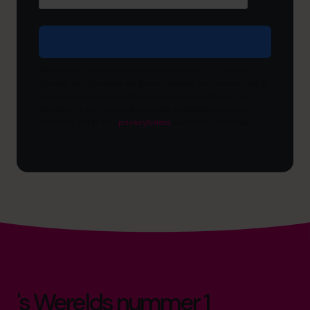
Wij hechten veel waarde aan je privacy. Het CFO Centre
gebruikt de informatie die je ons verstrekt om contact met je
op te nemen over onze relevante inhoud, producten en
diensten. Je kunt je op elk moment afmelden voor deze
berichten. Bekijk ons ​​
privacybeleid
voor meer informatie.
's Werelds nummer 1