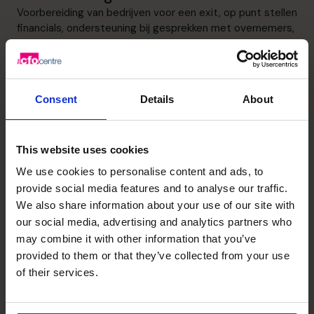
Voorbereiding van bedrijven voor een exit, op punt stellen
financials, ondersteuning bij gesprekken met overnemers,
banken, fiscalisten, externe auditors
Bedrijfsfinanciering
Consent
Details
About
Verkrijgen van achtergestelde en COVID leningen bij PMV
en diverse andere financiële instellingen
This website uses cookies
Winstverbetering
We use cookies to personalise content and ads, to
Permanent performance improvement
provide social media features and to analyse our traffic.
We also share information about your use of our site with
our social media, advertising and analytics partners who
Ontdek het potentieel van je
may combine it with other information that you’ve
provided to them or that they’ve collected from your use
bedrijf – plan je gratis
of their services.
kennismakingsgesprek.