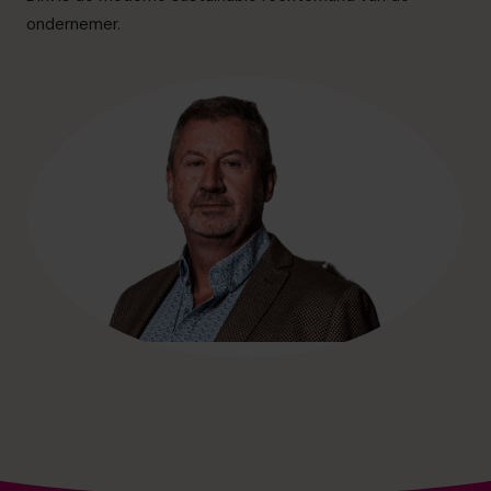
info.be@cfocentre.com
ondernemer.