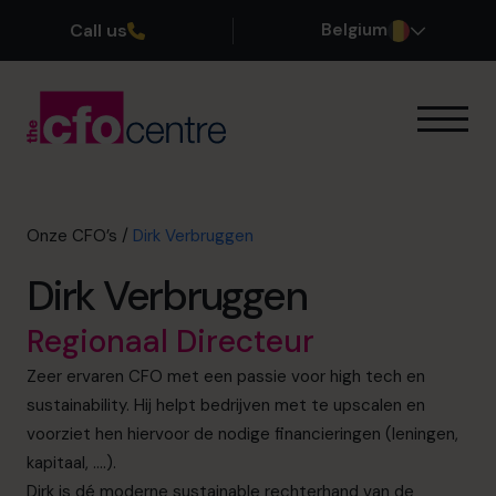
Call us
Belgium
Onze expertise
Onze werkwijze
Onze CFO’s
Onze CFO’s
/
Dirk Verbruggen
Getuigenissen
Dirk Verbruggen
Over ons
Word lid van ons team
Regionaal Directeur
Zeer ervaren CFO met een passie voor high tech en
Plan een kennismakingsgesprek
sustainability. Hij helpt bedrijven met te upscalen en
voorziet hen hiervoor de nodige financieringen (leningen,
kapitaal, ….).
03 808 8767
Dirk is dé moderne sustainable rechterhand van de