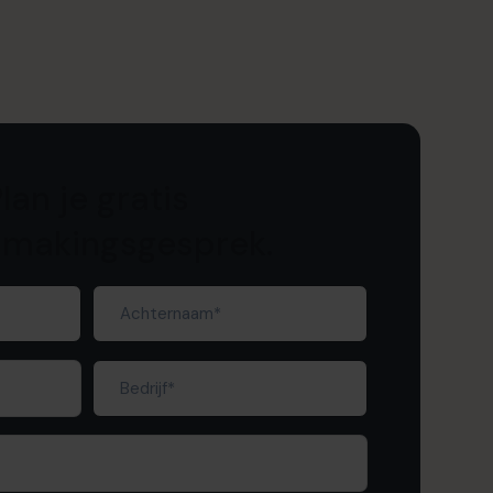
lan je gratis
smakingsgesprek.
Achternaam
(Required)
Bedrijf
(Required)