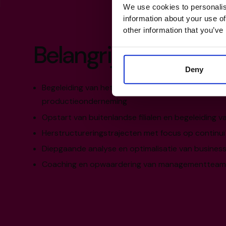
We use cookies to personalis
information about your use of
other information that you’ve
Belangrijkste result
Deny
Begeleiding van het volledige verkoopproces van e
productieonderneming
Opstart van buitenlandse filialen en begeleiding 
Herstructureringstrajecten met focus op continu
Diepgaande analyse en optimalisatie van business 
Coaching en opwaardering van managementteams 