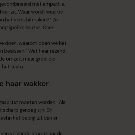
, gecombineerd met empathie.
erachter zit. Waar wordt waarde
an het verschil maken?” Ze
egrijpelijke keuzes. Geen
 we doen, waarom doen we het
n beslissen.” Wat haar razend
 de omzet, maar groei die
r het team
e haar wakker
 gesplitst moeten worden. Als
et scherp genoeg zijn. Of
 in het bedrijf zit dan er
or een volgende stap, maar de