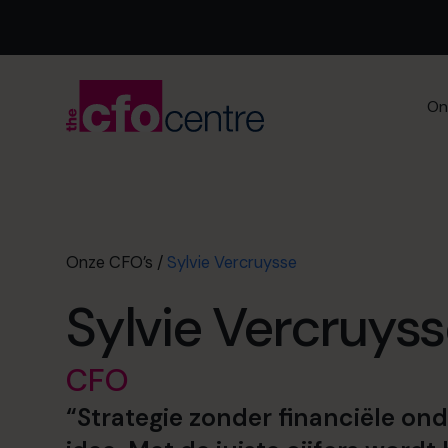
On
Onze CFO’s
/
Sylvie Vercruysse
Sylvie Vercruys
CFO
“
Strategie zonder financiële on