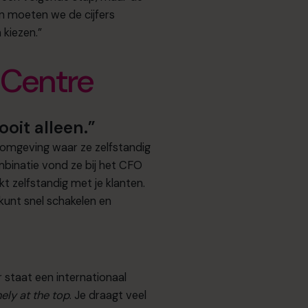
n moeten we de cijfers
kiezen.”
 Centre
ooit alleen.”
 omgeving waar ze zelfstandig
binatie vond ze bij het CFO
t zelfstandig met je klanten.
unt snel schakelen en
ar staat een internationaal
nely at the top
. Je draagt veel