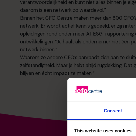
verantwoordelijkheid en kunt niet alles binnen je eig
daarom is een netwerk zo waardevol.”
Binnen het CFO Centre maken meer dan 800 CFO’s i
netwerk. Er wordt actief kennis gedeeld, er zijn in
opleidingen rond onder meer AI, ESG-rapportering 
ontwikkelingen. “Je haalt als ondernemer niet één p
netwerk binnen.”
Waarom ze andere CFO’s aanraadt zich aan te sluit
zelfstandigheid. Maar je hebt altijd rugdekking. Dat
blijven en écht impact te maken.”
Consent
This website uses cookies