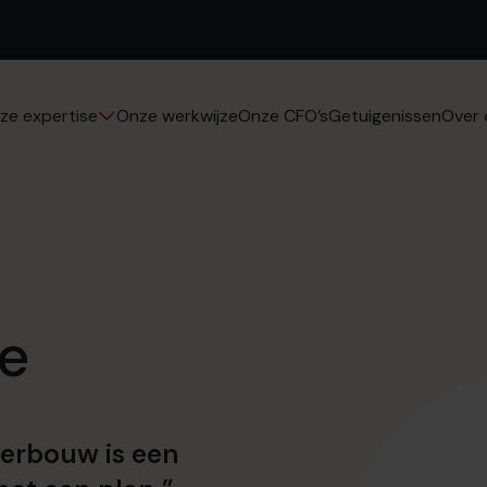
Onze werkwijze
Onze CFO’s
Getuigenissen
ze expertise
Over 
se
derbouw is een