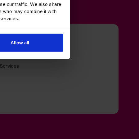
se our traffic. We also share
ers who may combine it with
 services.
ctor Ervaring
Allow all
nsport & Logistics
 Services