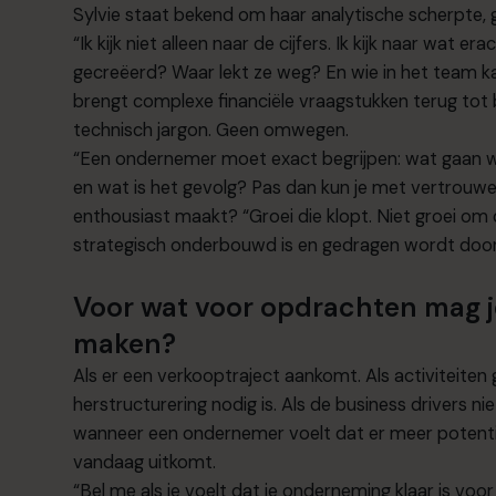
Sylvie staat bekend om haar analytische scherpte
“Ik kijk niet alleen naar de cijfers. Ik kijk naar wat 
gecreëerd? Waar lekt ze weg? En wie in het team k
brengt complexe financiële vraagstukken terug tot b
technisch jargon. Geen omwegen.
“Een ondernemer moet exact begrijpen: wat gaan
en wat is het gevolg? Pas dan kun je met vertrouwe
enthousiast maakt? “Groei die klopt. Niet groei om
strategisch onderbouwd is en gedragen wordt doo
Voor wat voor opdrachten mag j
maken?
Als er een verkooptraject aankomt. Als activiteiten
herstructurering nodig is. Als de business drivers ni
wanneer een ondernemer voelt dat er meer potentieel
vandaag uitkomt.
“Bel me als je voelt dat je onderneming klaar is vo