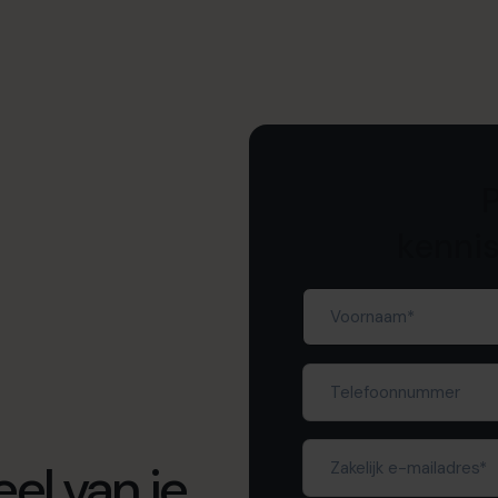
P
kenni
Voornaam
(Required)
Telefoonnummer
Zakelijk
el van je
e-