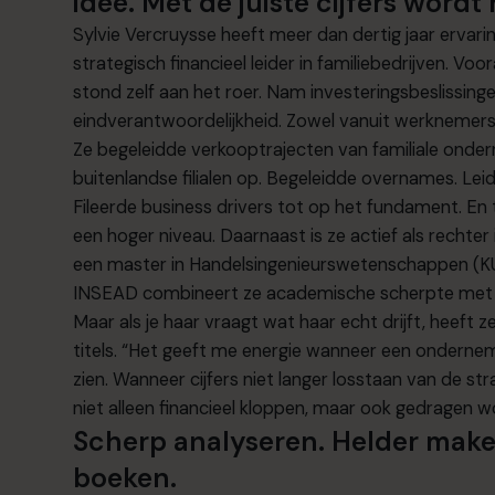
idee. Met de juiste cijfers wordt
Sylvie Vercruysse heeft meer dan dertig jaar ervar
strategisch financieel leider in familiebedrijven. Vo
stond zelf aan het roer. Nam investeringsbeslissin
eindverantwoordelijkheid. Zowel vanuit werknemers-
Ze begeleidde verkooptrajecten van familiale onde
buitenlandse filialen op. Begeleidde overnames. Lei
Fileerde business drivers tot op het fundament. E
een hoger niveau. Daarnaast is ze actief als rechte
een master in Handelsingenieurswetenschappen (K
INSEAD combineert ze academische scherpte met er
Maar als je haar vraagt wat haar echt drijft, heeft z
titels. “Het geeft me energie wanneer een ondern
zien. Wanneer cijfers niet langer losstaan van de st
niet alleen financieel kloppen, maar ook gedragen 
Scherp analyseren. Helder make
boeken.