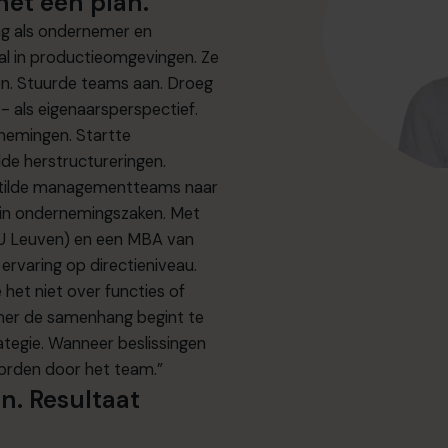
 het een plan.”
ing als ondernemer en
oral in productieomgevingen. Ze
gen. Stuurde teams aan. Droeg
 als eigenaarsperspectief.
rnemingen. Startte
dde herstructureringen.
n tilde managementteams naar
r in ondernemingszaken. Met
U Leuven) en een MBA van
varing op directieniveau.
e het niet over functies of
emer de samenhang begint te
rategie. Wanneer beslissingen
worden door het team.”
n. Resultaat