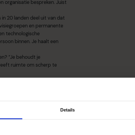
en organisatie bespreken. Juist
n 20 landen deel uit van dat
tervisiegroepen en permanente
en technologische
ersoon binnen. Je haalt een
en? “Je behoudt je
 geeft ruimte om scherp te
Details