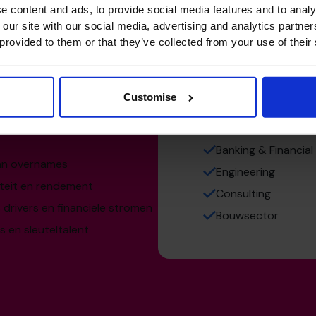
e content and ads, to provide social media features and to analy
 our site with our social media, advertising and analytics partn
 provided to them or that they’ve collected from your use of their
aten
Se
Customise
en familiale
Manufacturing, Tra
Banking & Financial
van overnames
Engineering
ïteit en rendement
Consulting
drivers en financiële stromen
Bouwsector
en sleuteltalent