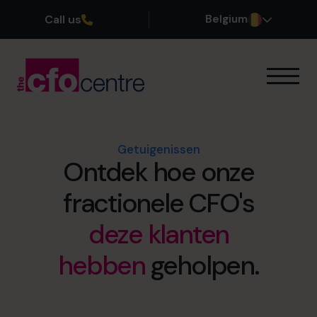
Call us
Belgium
Onze expertise
Onze werkwijze
Onze CFO’s
Getuigenissen
Ontdek hoe onze
Getuigenissen
Over ons
fractionele CFO's
Word lid van ons team
deze klanten
Plan een kennismakingsgesprek
hebben
geholpen.
03 808 8767