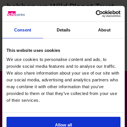
hebben we Wild Planet Trust
een heldere focus voor de
toekomst gegeven.
Consent
Details
About
Lees getuigenis
This website uses cookies
We use cookies to personalise content and ads, to
provide social media features and to analyse our traffic.
We also share information about your use of our site with
our social media, advertising and analytics partners who
may combine it with other information that you’ve
provided to them or that they’ve collected from your use
's Werelds nummer 1
of their services.
aanbieder van fractionele
Allow all