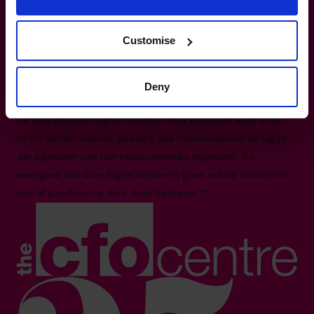
CFO's*
03 808 8767
info.be@cfocentre.com
Customise
De Keyserlei 60C, box 1301, 2018 Antwerpen
Alle feiten en cijfers zijn up-to-date per augustus 2025
Gebaseerd op het wereldwijde aantal CFO's en het aantal
Deny
landen waarin we actief zijn in 2025.*
De weergegeven logo's verwijzen naar bedrijven waar onze
CFO's eerder hebben gewerkt. Alle handelsmerken en logo's
zijn eigendom van hun respectievelijke eigenaren. De
weergave van deze logo's impliceert geen enkele verbintenis
met of goedkeuring door deze bedrijven.**