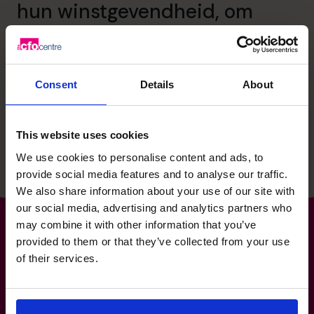
hun winstgevendheid, om
strategisch te denken en
kansen voor groei te
benutten.
Consent
Details
About
Lees getuigenis
This website uses cookies
We use cookies to personalise content and ads, to
provide social media features and to analyse our traffic.
We also share information about your use of our site with
our social media, advertising and analytics partners who
may combine it with other information that you’ve
provided to them or that they’ve collected from your use
of their services.
's Werelds nummer 1
aanbieder van fractionele