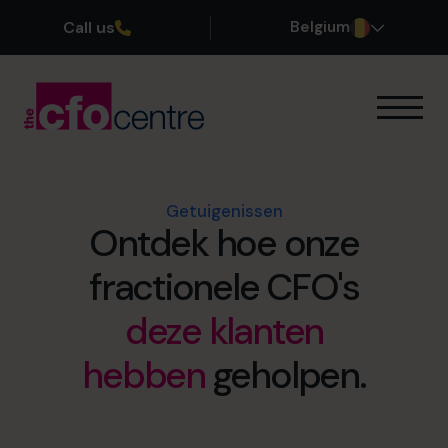
Call us
Belgium
Onze expertise
Onze werkwijze
Onze CFO’s
Getuigenissen
Ontdek hoe onze
Getuigenissen
Over ons
fractionele CFO's
Word lid van ons team
deze klanten
Plan een kennismakingsgesprek
hebben
geholpen.
03 808 8767