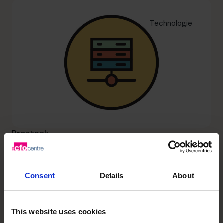
Technologie
Prostack
Dank uns entdeckte Prostack
seine eigene Profitabilität,
Consent
Details
About
eine strategische Denkweise
und
This website uses cookies
Wachstumsgelegenheiten"