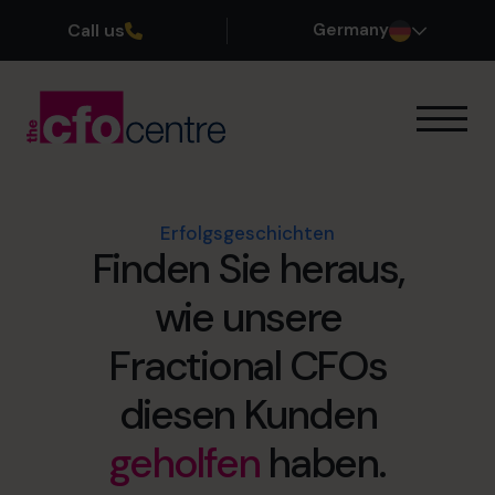
Call us
Germany
Unsere Expertise
So funktioniert’s
Unsere CFOs
Erfolgsgeschichten
Finden Sie heraus,
Erfolgsgeschichten
Über uns
wie unsere
Teil des Teams werden
Fractional CFOs
Vereinbaren Sie ein Kennenlerngespräch
diesen Kunden
geholfen
haben.
+49 69 66 55 42 28