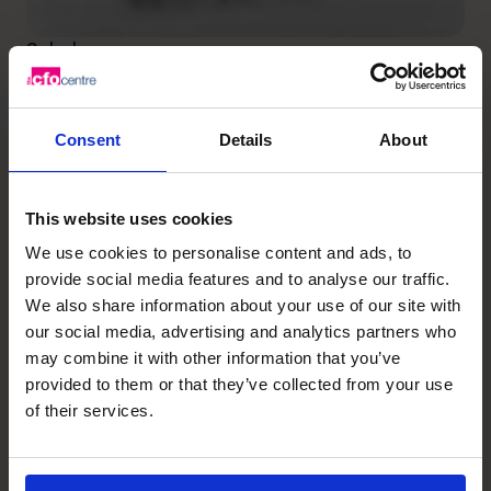
Scholarcy
Wir unterstützten Schlarcy
bei einer erfolgreichen
Consent
Details
About
Übernahme, die für die
Gründer bahnbrechend war.
This website uses cookies
We use cookies to personalise content and ads, to
Erfolgsgeschichte lesen
provide social media features and to analyse our traffic.
We also share information about your use of our site with
our social media, advertising and analytics partners who
Technologie
may combine it with other information that you’ve
provided to them or that they’ve collected from your use
of their services.