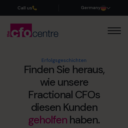
Call us
Germany
Unsere Expertise
So funktioniert’s
Unsere CFOs
Erfolgsgeschichten
Finden Sie heraus,
Erfolgsgeschichten
Über uns
wie unsere
Teil des Teams werden
Fractional CFOs
Vereinbaren Sie ein Kennenlerngespräch
diesen Kunden
geholfen
haben.
+49 69 66 55 42 28