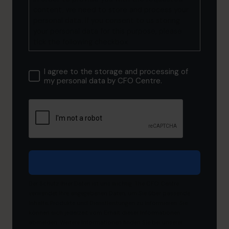
content, we need to store and process your
personal data. If you consent to us storing
your personal data for this purpose, please
tick the following checkbox.
I agree to the storage and processing of
my personal data by CFO Centre.
Der Schutz Ihrer Daten ist uns wichtig. The CFO Centre
verwendet Ihre angegebenen Daten, um Sie über passende
Inhalte, Produkte und Dienstleistungen zu informieren. Sie
können sich jederzeit vom Erhalt dieser Informationen
abmelden. Weitere Informationen finden Sie bei unserer