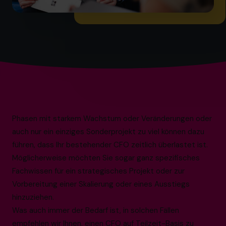
Phasen mit starkem Wachstum oder Veränderungen oder
auch nur ein einziges Sonderprojekt zu viel können dazu
führen, dass Ihr bestehender CFO zeitlich überlastet ist.
Möglicherweise möchten Sie sogar ganz spezifisches
Fachwissen für ein strategisches Projekt oder zur
Vorbereitung einer Skalierung oder eines Ausstiegs
hinzuziehen.
Was auch immer der Bedarf ist, in solchen Fällen
empfehlen wir Ihnen, einen CFO auf Teilzeit-Basis zu