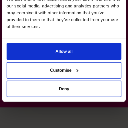
our social media, advertising and analytics partners who
may combine it with other information that you’ve
Handelt es sich um eine langfristige
provided to them or that they’ve collected from your use
Verpflichtung?
of their services.
Wie schnell kann The CFO Centre einen
CFO für mich vermitteln?
Allow all
Wird mein kaufmännischer
Customise
Geschäftsführer oder Finanzvorstand
dadurch ersetzt?
Deny