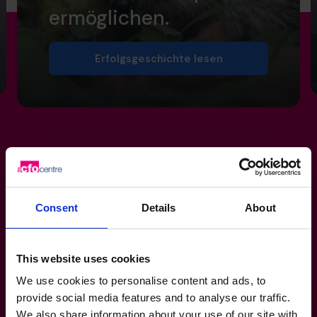
ermöglichen.
Erfolgsgeschichte lesen
Häufig gestellte Fragen
Consent
Details
About
Diese Fragen werden uns oft gestellt – und diese
Antworten könnten Ihnen ebenfalls helfen.
This website uses cookies
+49 69 66 55 42 28
We use cookies to personalise content and ads, to
Muss ich ein Großprojekt leiten, um einen
provide social media features and to analyse our traffic.
CFO zu bekommen?
We also share information about your use of our site with