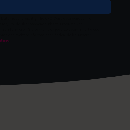
r Daten ist uns wichtig. The CFO Centre verwendet Ihre
en, um Sie über passende Inhalte, Produkte und
 zu informieren. Sie können sich jederzeit vom Erhalt dieser
bmelden. Weitere Informationen finden Sie bei unserer
tlinie
.