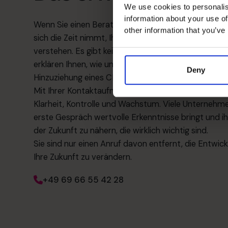
We use cookies to personalis
information about your use of
Wenn Sie einen Beratungstermin vereinbaren, spre
other information that you’ve
sich die Zeit nimmt, Ihr Unternehmen, Ihre Ziele un
verstehen. Es gibt keinen Druck, nur ein Gespräch da
erklären Ihnen, wie unser bewährter Prozess funktion
Deny
Hinzuziehung eines CFOs auf Teilzeit-Basis der richti
Mit Ihrer Kontaktaufnahme machen Sie einen proakti
Klarheit, Kontrolle und Wachstum. Viele Unternehmer
erste Gespräch wertvolle Erkenntnisse bringt und ihn
der Zukunft zu nähern, die wirklich wichtig sind.
Sie sind nur einen Anruf davon entfernt, die Entwi
Ihre Zukunft zu verändern.
+49 69 66 55 42 28