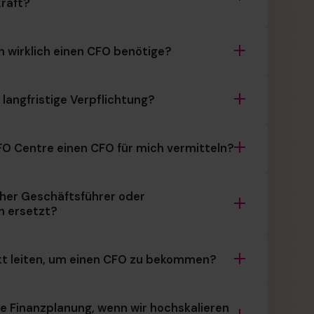
kraft?
h wirklich einen CFO benötige?
 langfristige Verpflichtung?
FO Centre einen CFO für mich vermitteln?
her Geschäftsführer oder
h ersetzt?
kt leiten, um einen CFO zu bekommen?
ie Finanzplanung, wenn wir hochskalieren