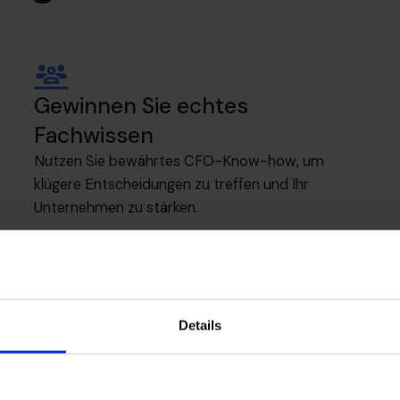
Gewinnen Sie echtes
Fachwissen
Nutzen Sie bewährtes CFO-Know-how, um
klügere Entscheidungen zu treffen und Ihr
Unternehmen zu stärken.
Details
Regional zuständiges 