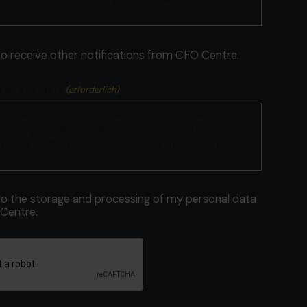
to receive other notifications from CFO Centre.
process data
(erforderlich)
 provide you with the requested content, we need to
ocess your personal data. If you consent to us storing
l data for this purpose, please tick the following
 to the storage and processing of my personal data
Centre.