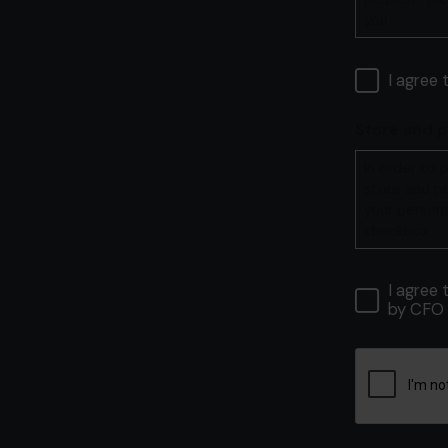
you:
I agree 
Store and 
In order to
store and pr
your persona
checkbox.
I agree
by CFO 