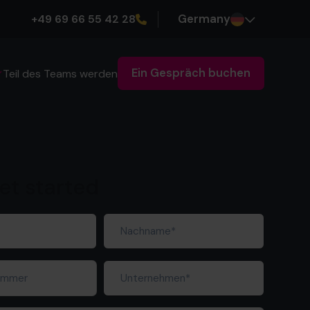
+49 69 66 55 42 28
Germany
Ein Gespräch buchen
Teil des Teams werden
get started
Nachname
forderlich)
(erforderlich)
mmer
Unternehmen
(erforderlich)