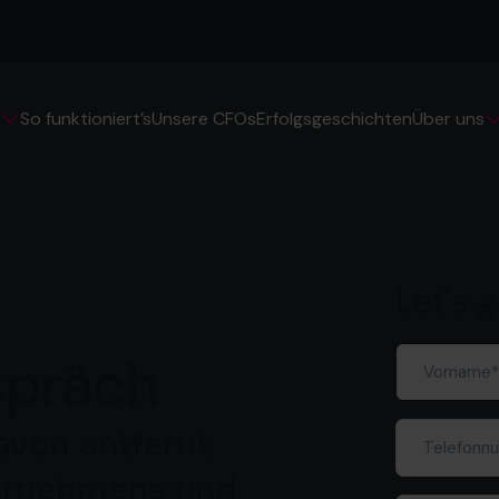
So funktioniert’s
Unsere CFOs
Erfolgsgeschichten
e
Über uns
Let's 
Vorname
(er
spräch
Telefonnu
avon entfernt,
ternehmens und