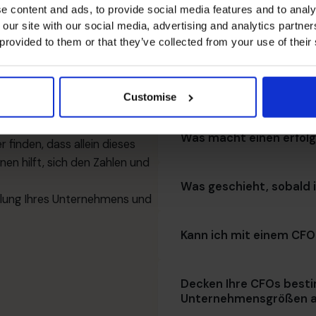
e content and ads, to provide social media features and to analy
 our site with our social media, advertising and analytics partn
chen Sie mit jemandem, der
Zugang zu einem globa
 provided to them or that they’ve collected from your use of their
d Herausforderungen zu
rüber, was möglich ist. Wir
iert, und prüfen, ob die
Sie arbeiten auf selbst
Customise
ge nächste Schritt für Sie ist.
ven Schritt in Richtung
Was macht einen erfolg
 finden, dass allein dieses
en hilft, sich den Zahlen und
Was geschieht, sobald
cklung Ihres Unternehmens und
Kann ich mit einem CFO
Decken Ihre CFOs best
Unternehmensgrößen 