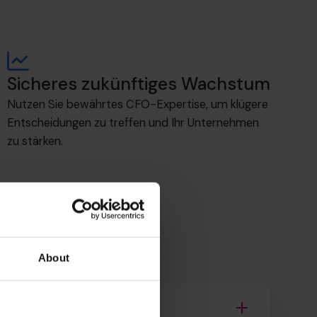
Sicheres zukünftiges Wachstum
Nutzen Sie bewährtes CFO-Expertise, um klügere
Entscheidungen zu treffen und Ihr Unternehmen
zu stärken.
About
Betreuungsteam