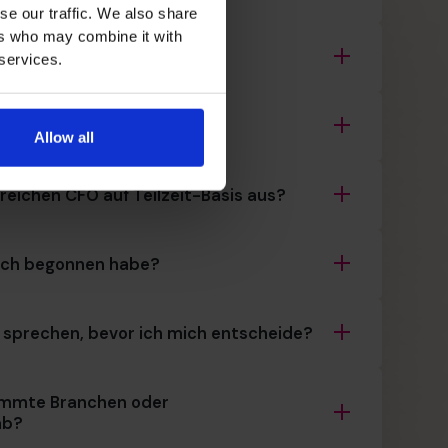
se our traffic. We also share
ers who may combine it with
len Support-Netzwerk
 services.
ändiger Basis
Allow all
reichen CFO auf Teilzeit-Basis aus?
 ich begonnen habe?
 sprechen, bevor ich mich entscheide?
immte Branchen oder
ab?