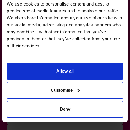
We use cookies to personalise content and ads, to
provide social media features and to analyse our traffic.
Hoe weet ik of ik echt een CFO nodig heb?
We also share information about your use of our site with
our social media, advertising and analytics partners who
may combine it with other information that you’ve
Wat is het verschil tussen een parttime
CFO en een fulltime CFO?
provided to them or that they’ve collected from your use
of their services.
Hoe matchen jullie een CFO bij mijn
bedrijf?
Allow all
Kunnen jullie CFO’s met mijn bestaande
team samenwerken?
Customise
Is er een minimale verplichting of
Deny
contract?