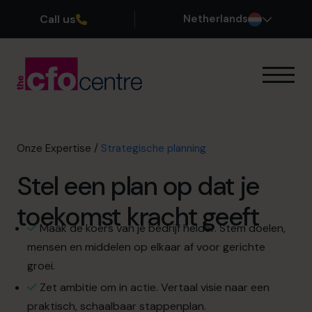
Call us
Netherlands
Onze Expertise
Zo werkt het
Onze CFOs
Onze Expertise
/
Strategische planning
Succesverhalen
Stel een plan op dat je
Over ons
Word lid van ons team
toekomst kracht geeft
Maak de koers van je bedrijf helder. Stem doelen,
Plan een kennismakingsgesprek
mensen en middelen op elkaar af voor gerichte
groei.
Zet ambitie om in actie. Vertaal visie naar een
035 3333 555
praktisch, schaalbaar stappenplan.