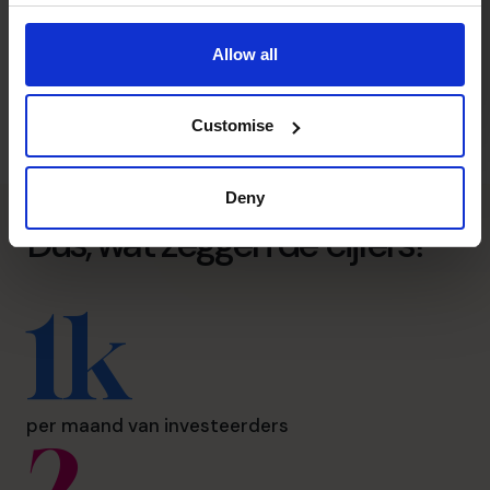
Allow all
Customise
Deny
Dus, wat zeggen de cijfers?
1k
per maand van investeerders