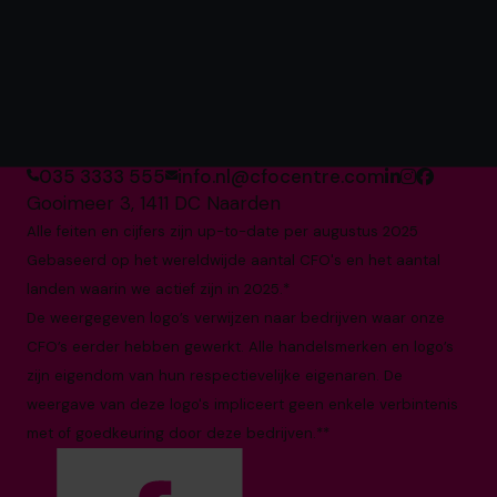
's Werelds nummer 1
Aanbieder van fractionele
CFO's*
035 3333 555
info.nl@cfocentre.com
Gooimeer 3, 1411 DC Naarden
Alle feiten en cijfers zijn up-to-date per augustus 2025
Gebaseerd op het wereldwijde aantal CFO's en het aantal
landen waarin we actief zijn in 2025.*
De weergegeven logo’s verwijzen naar bedrijven waar onze
CFO’s eerder hebben gewerkt. Alle handelsmerken en logo’s
zijn eigendom van hun respectievelijke eigenaren. De
weergave van deze logo's impliceert geen enkele verbintenis
met of goedkeuring door deze bedrijven.**