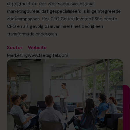
info.nl@cfocentre.com
uitgegroeid tot een zeer succesvol digitaal
marketingbureau dat gespecialiseerd is in geïntegreerde
zoekcampagnes. Het CFO Centre leverde FSE’s eerste
CFO en als gevolg daarvan heeft het bedrijf een
transformatie ondergaan.
Sector
Website
Marketing
www.fsedigital.com