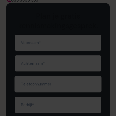
035 3333 555
Plan je gratis
kennismakingsgesprek.
Voornaam
(Vereist)
Achternaam
(Vereist)
Telefoonnummer
Bedrijf
(Vereist)