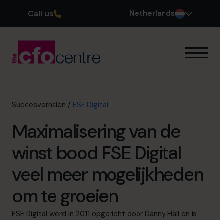
Call us
Netherlands
Onze Expertise
Zo werkt het
Onze CFOs
Succesverhalen
/
FSE Digital
Succesverhalen
Maximalisering van de
Over ons
Word lid van ons team
winst bood FSE Digital
veel meer mogelijkheden
Plan een kennismakingsgesprek
om te groeien
035 3333 555
FSE Digital werd in 2011 opgericht door Danny Hall en is