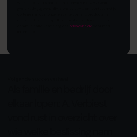
Wij hechten veel waarde aan je privacy. Het CFO Centre
gebruikt de gegevens die je ons verstrekt om contact met je
op te nemen over onze relevante content, producten en
diensten. Je kunt je op elk moment afmelden voor deze
communicatie. Raadpleeg ons
privacybeleid
voor meer
informatie
Volgende succesverhaal
Als familie en bedrijf door
elkaar lopen: A. Verbiest
vond rust in overzicht over
wie welke beslissing nam