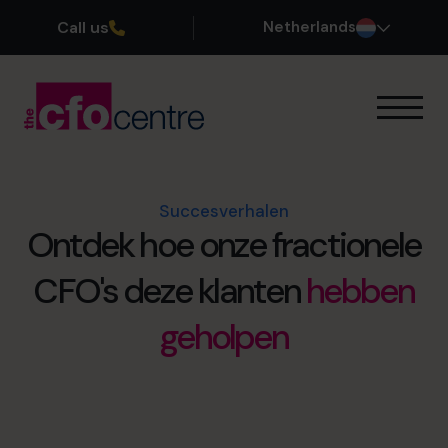
Call us
Netherlands
Onze Expertise
Zo werkt het
Onze CFOs
Succesverhalen
Succesverhalen
Ontdek hoe onze fractionele
Over ons
CFO's deze klanten
hebben
Word lid van ons team
geholpen
Plan een kennismakingsgesprek
035 3333 555