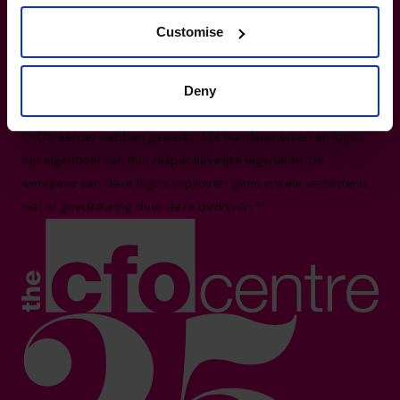
Gooimeer 3, 1411 DC Naarden
Customise
Alle feiten en cijfers zijn up-to-date per augustus 2025
Gebaseerd op het wereldwijde aantal CFO's en het aantal
Deny
landen waarin we actief zijn in 2025.*
De weergegeven logo’s verwijzen naar bedrijven waar onze
CFO’s eerder hebben gewerkt. Alle handelsmerken en logo’s
zijn eigendom van hun respectievelijke eigenaren. De
weergave van deze logo's impliceert geen enkele verbintenis
met of goedkeuring door deze bedrijven.**