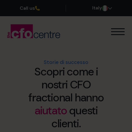
Call us
Italy
Le nostre competenze
Come funziona
I nostri CFO
Storie di successo
Scopri come i
Storie di successo
Chi siamo
nostri CFO
Unisciti al team
fractional hanno
Prenota una chiamata conoscitiva
aiutato
questi
clienti.
+39 0695939165