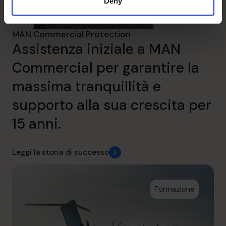
Deny
MAN Commercial Protection
Assistenza iniziale a MAN
Commercial per garantire la
massima tranquillità e
supporto alla sua crescita per
15 anni.
Leggi la storia di successo
Formazione