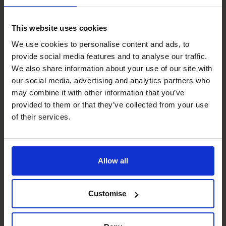
comprensione della propria
redditività, nell'adozione di un
This website uses cookies
approccio strategico e nello
We use cookies to personalise content and ads, to
sfruttamento delle
provide social media features and to analyse our traffic.
We also share information about your use of our site with
opportunità di crescita.
our social media, advertising and analytics partners who
may combine it with other information that you’ve
provided to them or that they’ve collected from your use
Leggi la storia di successo
of their services.
Servizi di sicurezza
Allow all
Customise