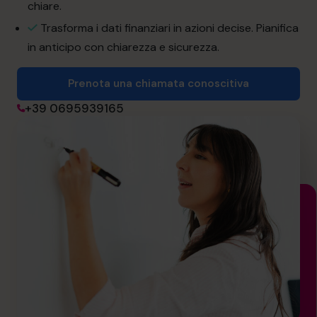
chiare.
Trasforma i dati finanziari in azioni decise. Pianifica
Prenota una chiamata conoscitiva
in anticipo con chiarezza e sicurezza.
Prenota una chiamata conoscitiva
+39 0695939165
+39 0695939165
informazioni@cfocentre.com