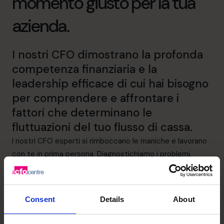
momento giusto per la tua
azienda.
I nostri CFO dimostrano la profonda
competenza finanziaria e la
leadership efficace di cui hai bisogno
per comprendere e affrontare i
fattori che determinano le
fluttuazioni del tuo flusso di cassa.
I nostri CFO esperti si rimboccano le maniche e lavorano
con te in prima persona. Diagnostichiamo i problemi,
creiamo una strategia di flusso di cassa e mettiamo in
atto i sistemi giusti affinché tu possa smettere di
correre ai ripari e iniziare a crescere. Che si tratti di una
Consent
Details
About
migliore visibilità delle spese o di un controllo del credito
più efficace, siamo in grado di soddisfare ogni tua