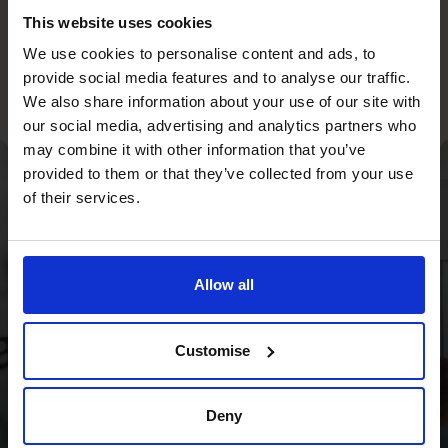
esigenza.
This website uses cookies
We use cookies to personalise content and ads, to
provide social media features and to analyse our traffic.
We also share information about your use of our site with
our social media, advertising and analytics partners who
may combine it with other information that you’ve
Crescita dell'azienda
provided to them or that they’ve collected from your use
of their services.
Grazie a una revisione
della strategia e a una
Allow all
maggiore attenzione ai
flussi di cassa,
Customise
abbiamo fornito al
Deny
Wild Planet Trust una