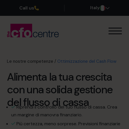
Call us
Italy
Le nostre competenze
Pianificazione delle Exit
Miglioramento dei Profitti
Le nostre competenze
/
Ottimizzazione del Cash Flow
Ottimizzazione del Cash Flow
Alimenta la tua crescita
Crescita dell’azienda
Il CFO del CFO
con una solida gestione
Servizi aggiuntivi
Come funziona
del flusso di cassa
I nostri CFO
Riprendi il controllo del tuo flusso di cassa. Crea
Storie di successo
un margine di manovra finanziario.
Chi siamo
Più certezza, meno sorprese. Previsioni finanziarie
Unisciti al team