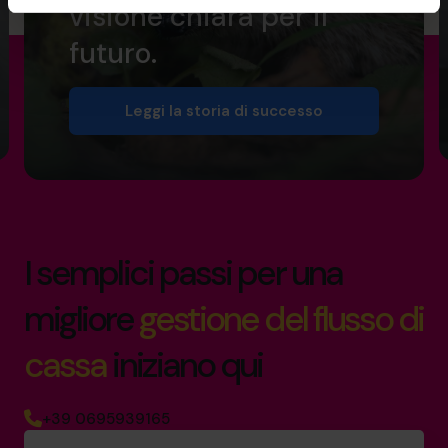
visione chiara per il
futuro.
Leggi la storia di successo
I semplici passi per una
migliore
gestione del flusso di
cassa
iniziano qui
+39 0695939165