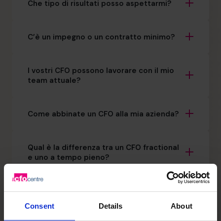
Che tipo di risultati posso aspettarmi?
C’è un impegno o un contratto minimo?
I vostri CFO possono lavorare con il mio
team attuale?
Come abbinate un CFO alla mia azienda?
Qual è la differenza tra un CFO fractional
e uno a tempo pieno?
Come faccio a sapere se ho davvero
bisogno di un CFO?
Consent
Details
About