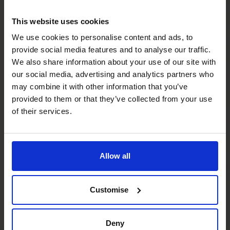
È un impegno a lungo termine?
This website uses cookies
We use cookies to personalise content and ads, to
Quanto tempo ci vuole per inserire un
provide social media features and to analyse our traffic.
CFO nella mia azienda?
We also share information about your use of our site with
our social media, advertising and analytics partners who
may combine it with other information that you’ve
Questo servizio sostituirà il mio CFO
provided to them or that they’ve collected from your use
attuale?
of their services.
Devo necessariamente gestire un
progetto importante per avere un CFO
Allow all
del CFO?
Customise
Quanto è importante la pianificazione
finanziaria per le aziende in crescita?
Deny