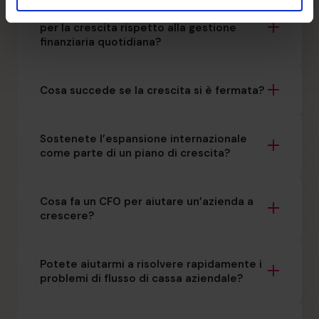
In cosa differisce il supporto di un CFO
per la crescita rispetto alla gestione
finanziaria quotidiana?
Cosa succede se la crescita si è fermata?
Sostenete l’espansione internazionale
come parte di un piano di crescita?
Cosa fa un CFO per aiutare un’azienda a
crescere?
Potete aiutarmi a risolvere rapidamente i
problemi di flusso di cassa aziendale?