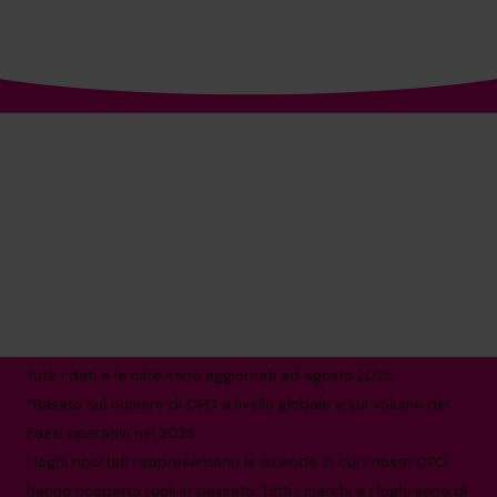
L’azienda n.1 al mondo di
CFO fractional*
+39 0695939165
informazioni@cfocentre.com
Via G. B. de Rossi 13, 00161 Roma
Tutti i dati e le cifre sono aggiornati ad agosto 2025
*Basato sul numero di CFO a livello globale e sul volume dei
Paesi operativi nel 2025.
I loghi riportati rappresentano le aziende in cui i nostri CFO
hanno ricoperto ruoli in passato. Tutti i marchi e i loghi sono di