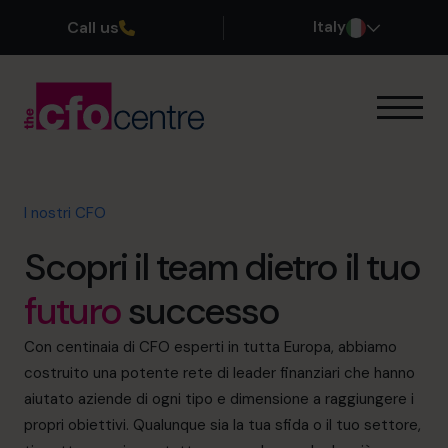
Call us
Italy
Le nostre competenze
Come funziona
I nostri CFO
I nostri CFO
Storie di successo
Scopri il team dietro il tuo
Chi siamo
Unisciti al team
futuro
successo
Prenota una chiamata conoscitiva
Con centinaia di CFO esperti in tutta Europa, abbiamo
costruito una potente rete di leader finanziari che hanno
aiutato aziende di ogni tipo e dimensione a raggiungere i
propri obiettivi. Qualunque sia la tua sfida o il tuo settore,
+39 0695939165