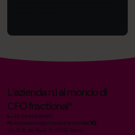
annullare l’iscrizione a queste comunicazioni in qualsiasi
momento. Per ulteriori informazioni, consulta la nostra
Informativa sulla privacy.
L’azienda n.1 al mondo di
CFO fractional*
+39 0695939165
informazioni@cfocentre.com
Via G. B. de Rossi 13, 00161 Roma