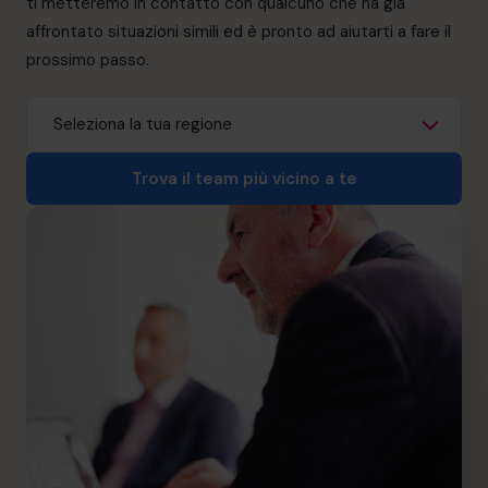
ti metteremo in contatto con qualcuno che ha già
informazioni@cfocentre.com
affrontato situazioni simili ed è pronto ad aiutarti a fare il
prossimo passo.
Trova il team più vicino a te