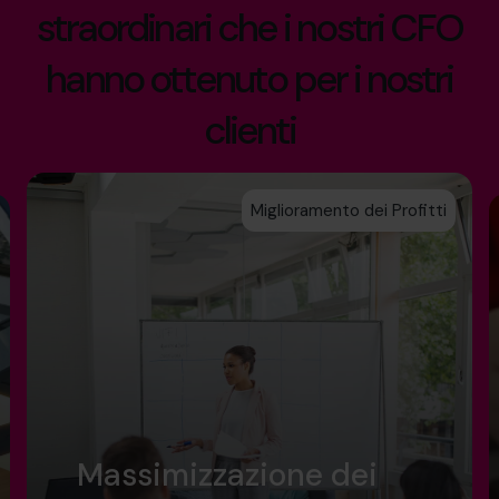
straordinari che i nostri CFO
hanno ottenuto per i nostri
clienti
Miglioramento dei Profitti
Massimizzazione dei