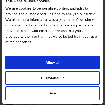
tua azienda. Prenota una
This website uses cookies
We use cookies to personalise content and ads, to
chiamata conoscitiva
provide social media features and to analyse our traffic.
We also share information about your use of our site with
gratuita
our social media, advertising and analytics partners who
may combine it with other information that you’ve
Hai bisogno di parlare con noi subito?`
provided to them or that they’ve collected from your use
+39 0695939165
of their services.
+39 0695939165
Prenota una chiamata
Allow all
conoscitiva gratuita.
Customise
Nome
(Obbligatorio)
Deny
Cognome
(Obbligatorio)