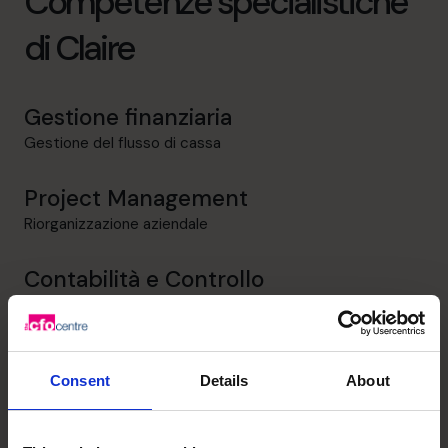
Competenze specialistiche
di Claire
Gestione finanziaria
Gestione del flusso di cassa
Project Management
Riorganizzazione aziendale
Contabilità e Controllo
IAS/IFRS/IPSAS
Consent
Details
About
Sblocca il potenziale della