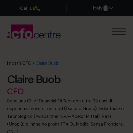
Call us
Italy
Le nostre competenze
Come funziona
I nostri CFO
I nostri CFO
/
Claire Buob
Storie di successo
Claire Buob
Chi siamo
Unisciti al team
CFO
Sono una Chief Financial Officer con oltre 25 anni di
Prenota una chiamata conoscitiva
esperienza nei settori food (Danone Group), Industriale e
Tecnologico (Aviapartner, ILVA-Acelor Mittal), Retail
(Unopiù) e infine no profit (F.A.O., Medici Senza Frontiere,
+39 0695939165
ONU).