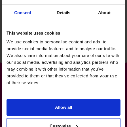
per rafforzare e favorire la
Consent
Details
About
crescita di FSE Digital.
This website uses cookies
Leggi la storia di successo
We use cookies to personalise content and ads, to
provide social media features and to analyse our traffic.
We also share information about your use of our site with
our social media, advertising and analytics partners who
may combine it with other information that you’ve
provided to them or that they’ve collected from your use
of their services.
L’azienda n.1 al mondo di
CFO fractional*
Allow all
+39 0695939165
informazioni@cfocentre.com
Customise