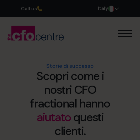
Call us
Italy
Le nostre competenze
Come funziona
I nostri CFO
Storie di successo
Scopri come i
Storie di successo
Chi siamo
nostri CFO
Unisciti al team
fractional hanno
Prenota una chiamata conoscitiva
aiutato
questi
clienti.
+39 0695939165