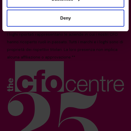
Via G. B. de Rossi 13, 00161 Roma
Tutti i dati e le cifre sono aggiornati ad agosto 2025
Deny
*Basato sul numero di CFO a livello globale e sul volume dei
Paesi operativi nel 2025.
I loghi riportati rappresentano le aziende in cui i nostri CFO
hanno ricoperto ruoli in passato. Tutti i marchi e i loghi sono di
proprietà dei rispettivi titolari. La loro presenza non implica
alcuna affiliazione o approvazione.**