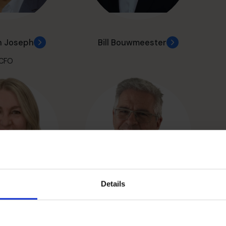
n Joseph
Bill Bouwmeester
CFO
Details
a Bianco
Claude Doré