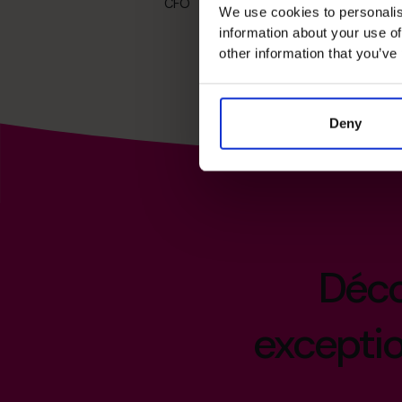
CFO
We use cookies to personalis
information about your use of
Char
other information that you’ve
Deny
Déco
excepti