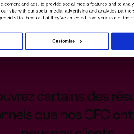
CFO
CFO
e content and ads, to provide social media features and to analy
 our site with our social media, advertising and analytics partn
ger plus
 provided to them or that they’ve collected from your use of their
Customise
uvrez certains des résu
onnels que nos CFO ont
pour nos clients