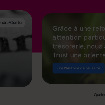
endre/Quitter
Grâce à une refo
attention partic
trésorerie, nous
Trust une orienta
Lire l’histoire de réussite
Quelqu