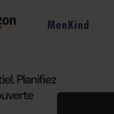
el. Planifiez
ouverte
Planif