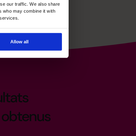
se our traffic. We also share
ers who may combine it with
 services.
Allow all
ltats
 obtenus