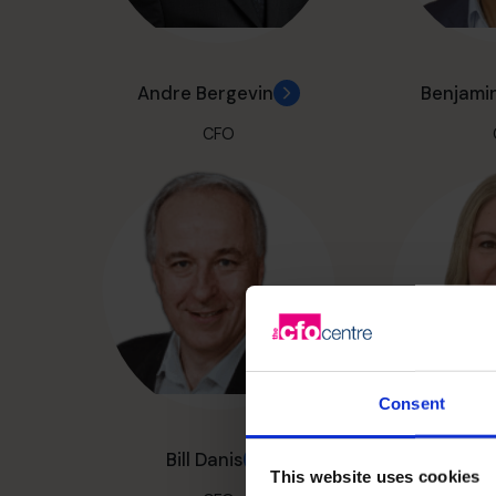
Andre Bergevin
Benjami
CFO
Consent
Bill Danis
Christin
This website uses cookies