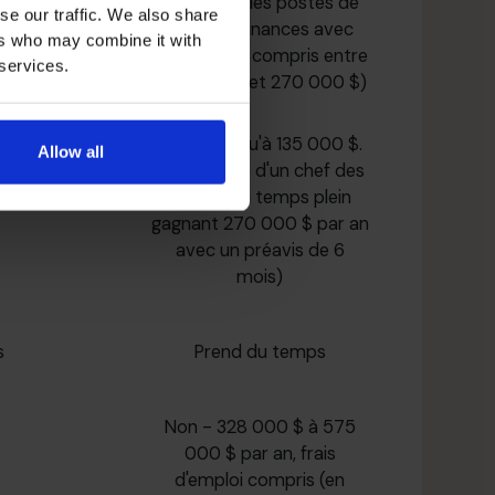
20 % pour les postes de
se our traffic. We also share
chef des finances avec
ers who may combine it with
des salaires compris entre
 services.
200 000 $ et 270 000 $)
Non - Jusqu'à 135 000 $.
Allow all
(Sur la base d'un chef des
finances à temps plein
gagnant 270 000 $ par an
avec un préavis de 6
mois)
s
Prend du temps
Non - 328 000 $ à 575
000 $ par an, frais
d'emploi compris (en