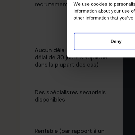
recrutement
We use cookies to personalis
information about your use of
other information that you’ve
Deny
Aucun délai de préavis (un
délai de 30 jours s'applique
dans la plupart des cas)
Des spécialistes sectoriels
disponibles
Rentable (par rapport à un