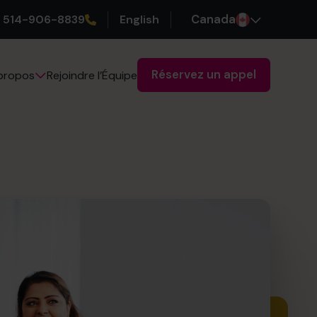
514-906-8839
English
Canada
Réservez un appel
Rejoindre l’Équipe
propos