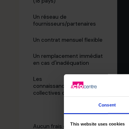
(18 pays)
Un réseau de
fournisseurs/partenaires
Un contrat mensuel flexible
Un remplacement immédiat
en cas d'inadéquation
Les
connaissances/l'expérience
collectives de l'équipe
Consent
This website uses cookies
Aucun frais de