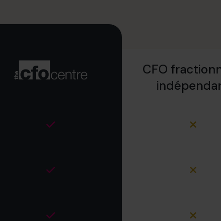
CFO fractionn
indépenda