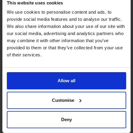
This website uses cookies
We use cookies to personalise content and ads, to
Quelle est l’importance de la planification
provide social media features and to analyse our traffic.
financière pour les entreprises en phase
We also share information about your use of our site with
de croissance?
our social media, advertising and analytics partners who
may combine it with other information that you’ve
provided to them or that they’ve collected from your use
En quoi le soutien du CFO fractionnaire
pour la croissance diffère-t-il des
of their services.
activités financières quotidiennes?
Que faire si nous avons atteint un plafond
Allow all
de croissance?
Customise
Soutenez-vous l’expansion internationale
dans le cadre d’un plan de gestion de
croissance?
Deny