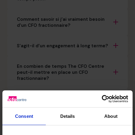
Comment savoir si j’ai vraiment besoin
d’un CFO fractionnaire?
S’agit-il d’un engagement à long terme?
En combien de temps The CFO Centre
peut-il mettre en place un CFO
fractionnaire?
Cela remplacera-t-il mon chef des
finances actuel?
Consent
Details
About
Dois-je diriger un projet d’envergure pour
faire appel à un CFO fractionnaire?