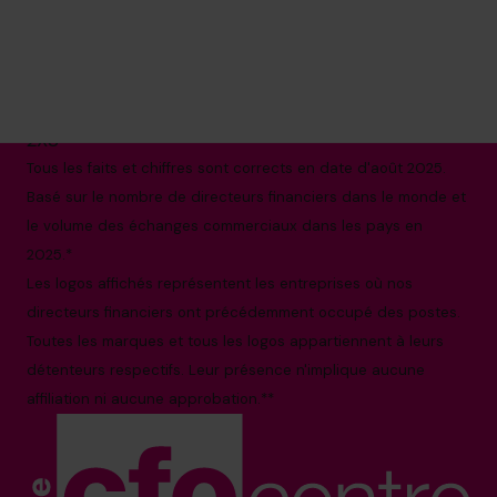
de CFO à temps partiel*
514-906-8839
info.ca@cfocentre.com
1140-3280 Bloor Street West, Toronto, ON M8X
2X3
Tous les faits et chiffres sont corrects en date d'août 2025.
Basé sur le nombre de directeurs financiers dans le monde et
le volume des échanges commerciaux dans les pays en
2025.*
Les logos affichés représentent les entreprises où nos
directeurs financiers ont précédemment occupé des postes.
Toutes les marques et tous les logos appartiennent à leurs
détenteurs respectifs. Leur présence n'implique aucune
affiliation ni aucune approbation.**