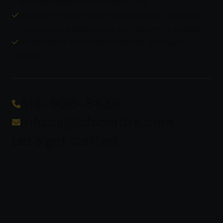
quoi ressemble le succès pour vous
info.ca@cfocentre.com
Définissez les principaux défis auxquels vous faites
face et pour lesquels vous avez besoin de soutien
Présentation de certains membres de l’équipe
élargie
514-906-8839
info.ca@cfocentre.com
Let's get started