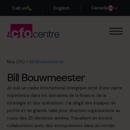
Call us
English
Canada
Notre expertise
Mode de fonctionnement
Nos CFO
Nos CFO
/
Bill Bouwmeester
Réussites
Bill Bouwmeester
À propos
Rejoindre l’Équipe
Je suis un cadre international énergique doté d’une vaste
expérience dans les domaines de la finance, de la
Réservez une session de découverte
stratégie et des opérations. J’ai dirigé des équipes de
petite et de grande taille pour diverses organisations au
cours des 25 dernières années. Travaillant en étroite
514-906-8839
collaboration avec des entrepreneurs dans un certain