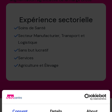
Expérience sectorielle
Soins de Santé
Secteur Manufacturier, Transport et
Logistique
Sans but lucratif
Services
Agriculture et Élevage
Consent
Details
About