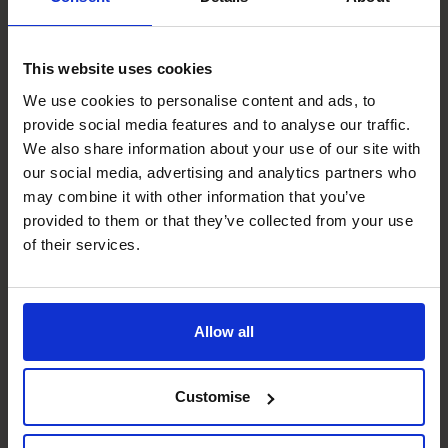
Compétences spécialisées
This website uses cookies
de Bill
We use cookies to personalise content and ads, to
provide social media features and to analyse our traffic.
Amélioration des flux de trésorerie
We also share information about your use of our site with
our social media, advertising and analytics partners who
may combine it with other information that you’ve
Relations bancaires
provided to them or that they’ve collected from your use
of their services.
Budgétisation et prévisions
financières
Allow all
Financement de sociétés
Customise
Gestionnaire des ressources