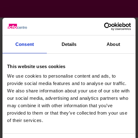
Compétences spécialisées
Consent
Details
About
de Craig
This website uses cookies
We use cookies to personalise content and ads, to
Opérations financières
provide social media features and to analyse our traffic.
We also share information about your use of our site with
our social media, advertising and analytics partners who
may combine it with other information that you’ve
Libérez votre potentiel.
provided to them or that they’ve collected from your use
of their services.
Planifiez votre appel de