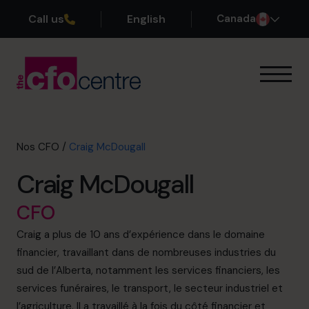
Call us
English
Canada
Notre expertise
Mode de fonctionnement
Nos CFO
Nos CFO
/
Craig McDougall
Réussites
Craig McDougall
À propos
Rejoindre l’Équipe
CFO
Craig a plus de 10 ans d’expérience dans le domaine
Réservez une session de découverte
financier, travaillant dans de nombreuses industries du
sud de l’Alberta, notamment les services financiers, les
services funéraires, le transport, le secteur industriel et
514-906-8839
l’agriculture. Il a travaillé à la fois du côté financier et