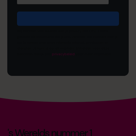
Wij hechten veel waarde aan je privacy. Het CFO Centre
gebruikt de informatie die je ons verstrekt om contact met je
op te nemen over onze relevante inhoud, producten en
diensten. Je kunt je op elk moment afmelden voor deze
berichten. Bekijk ons ​​
privacybeleid
voor meer informatie.
's Werelds nummer 1