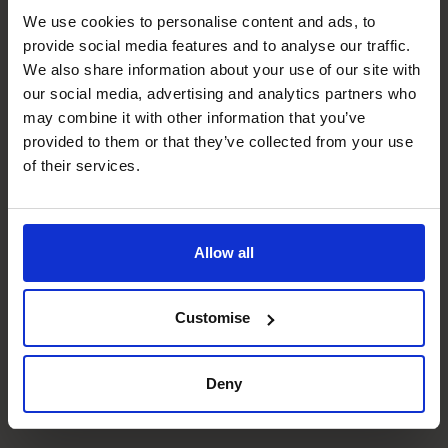
CFO
We use cookies to personalise content and ads, to
provide social media features and to analyse our traffic.
We also share information about your use of our site with
our social media, advertising and analytics partners who
Wist je dat? Ons Antwerpen
may combine it with other information that you’ve
team maakt deel uit van een
provided to them or that they’ve collected from your use
grotere groep van
of their services.
750
+
Fractionele CFO’s
Allow all
Plan een kennismakingsgesprek
Customise
Deny