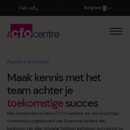
Call us
Belgium
Onze expertise
Onze werkwijze
Onze CFO’s
Regions
/
Antwerpen
Getuigenissen
Maak kennis met het
Over ons
Word lid van ons team
team achter je
toekomstige
succes
Plan een kennismakingsgesprek
Met honderden ervaren CFO’s hebben we een krachtige
community opgebouwd van financieel leiders die
03 808 8767
bedrijven van elke omvang hebben geholpen succesvol te