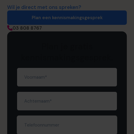
Wil je direct met ons spreken?
Plan een kennismakingsgesprek
03 808 8767
Plan je gratis
kennismakingsgesprek.
Voornaam
(Required)
Achternaam
(Required)
Telefoonnummer