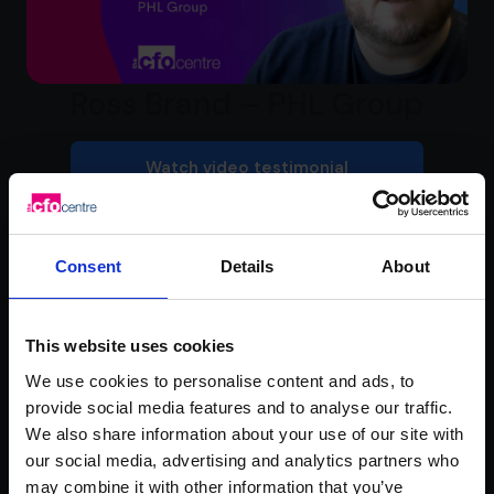
Ross Brand – PHL Group
Watch video testimonial
Consent
Details
About
This website uses cookies
We use cookies to personalise content and ads, to
provide social media features and to analyse our traffic.
We also share information about your use of our site with
Rachel Hanretty –
our social media, advertising and analytics partners who
may combine it with other information that you’ve