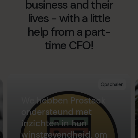
business and their
info.nl@cfocentre.com
lives - with a little
help from a part-
time CFO!
Opschalen
We hebben Prostack
ondersteund met
inzichten in hun
winstgevendheid, om