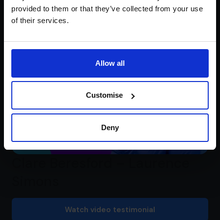
Mademoiselle Macaron
provided to them or that they’ve collected from your use
of their services.
Watch video testimonial
Allow all
Customise
Deny
Clare Beresford – Laurence
Simons
Watch video testimonial