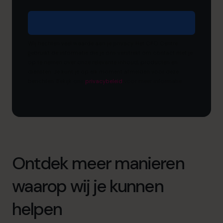
Wij hechten veel waarde aan je privacy. Het CFO Centre
gebruikt de informatie die je ons verstrekt om contact met je
op te nemen over onze relevante inhoud, producten en
diensten. Je kunt je op elk moment afmelden voor deze
berichten. Bekijk ons ​​
privacybeleid
voor meer informatie.
Ontdek meer manieren
waarop wij je kunnen
helpen