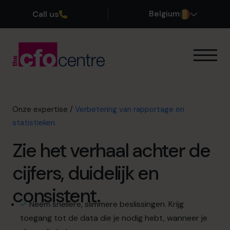
Call us
Belgium
Onze expertise
Onze werkwijze
Onze CFO’s
Onze expertise
/
Verbetering van rapportage en
Getuigenissen
statistieken
Over ons
Zie het verhaal achter de
Word lid van ons team
cijfers, duidelijk en
Plan een kennismakingsgesprek
consistent.
Neem snellere, slimmere beslissingen. Krijg
toegang tot de data die je nodig hebt, wanneer je
03 808 8767