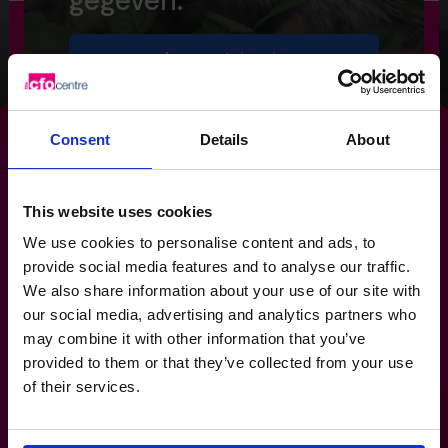
gegeven.
Lees getuigenis
Consent
Details
About
Zorg dat je
verslaggeving
This website uses cookies
We use cookies to personalise content and ads, to
vóór jou werkt, en niet tegen
provide social media features and to analyse our traffic.
We also share information about your use of our site with
jou.
our social media, advertising and analytics partners who
may combine it with other information that you’ve
provided to them or that they’ve collected from your use
03 808 8767
of their services.
Bestrijken jullie CFO’s specifieke sectoren
of bedrijfsgroottes?