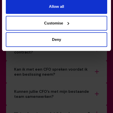
Allow all
Hoe koppel je een CFO met mijn bedrijf?
Customise
Hoe weet ik of ik echt een CFO nodig heb?
Deny
Is er een minimale verbintenis of
contract?
Kan ik met een CFO spreken voordat ik
een beslissing neem?
Kunnen jullie CFO’s met mijn bestaande
team samenwerken?