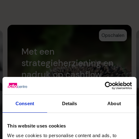
Opschalen
Met een
strategieherziening en
nadruk op cashflow
hebben we Wild Planet
Trust een heldere
Consent
Details
About
focus voor de toekomst
gegeven.
This website uses cookies
We use cookies to personalise content and ads, to
Lees getuigenis