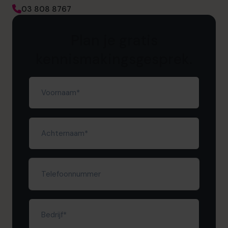
03 808 8767
Plan je gratis
kennismakingsgesprek.
Voornaam
(Required)
Achternaam
(Required)
Telefoonnummer
Bedrijf
(Required)