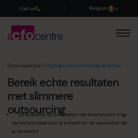
Call us
Belgium
Onze expertise
Onze werkwijze
Onze CFO’s
Onze expertise
/
Strategische outsourcing opzetten
Getuigenissen
Bereik echte resultaten
Over ons
Word lid van ons team
met slimmere
outsourcing
Plan een kennismakingsgesprek
Optimaliseer de prestaties van leveranciers: krijg
de service waarvoor je betaalt en de resultaten die
je verwacht.
03 808 8767