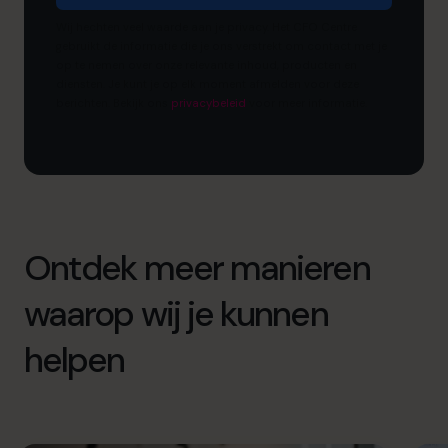
Wij hechten veel waarde aan je privacy. Het CFO Centre
gebruikt de informatie die je ons verstrekt om contact met je
op te nemen over onze relevante inhoud, producten en
diensten. Je kunt je op elk moment afmelden voor deze
berichten. Bekijk ons ​​
privacybeleid
voor meer informatie.
Ontdek meer manieren
waarop wij je kunnen
helpen