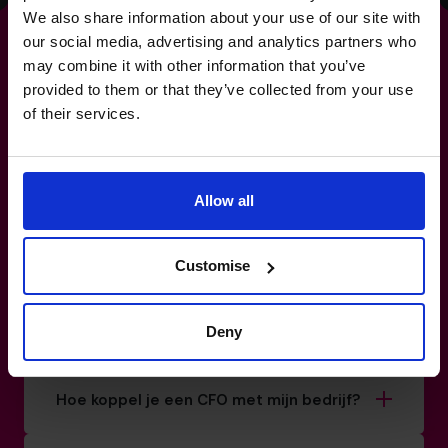
We also share information about your use of our site with
our social media, advertising and analytics partners who
may combine it with other information that you’ve
provided to them or that they’ve collected from your use
Maak van
of their services.
risicomanagement
een
kracht, en geen stressfactor.
Allow all
03 808 8767
Customise
Bestrijken jullie CFO’s specifieke sectoren
of bedrijfsgroottes?
Deny
Hoe koppel je een CFO met mijn bedrijf?