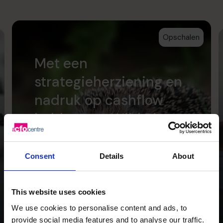
Opschalen
Met een
strategieherziening en
nadruk op cashflow
hebben we Wild Planet
Trust een heldere
focus voor de toekomst
Consent
Details
About
gegeven.
This website uses cookies
Lees getuigenis
We use cookies to personalise content and ads, to
provide social media features and to analyse our traffic.