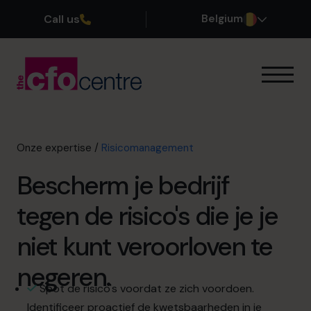
Call us
Belgium
Onze expertise
Onze werkwijze
Onze CFO’s
Onze expertise
/
Risicomanagement
Getuigenissen
Bescherm je bedrijf
Over ons
Word lid van ons team
tegen de risico's die je je
niet kunt veroorloven te
Plan een kennismakingsgesprek
negeren.
Spot de risico's voordat ze zich voordoen.
03 808 8767
Identificeer proactief de kwetsbaarheden in je