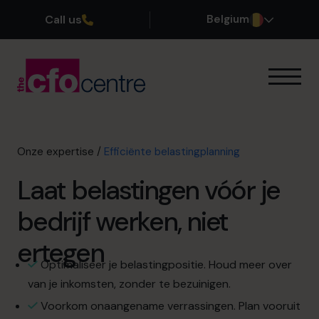
Call us
Belgium
Onze expertise
Onze werkwijze
Onze CFO’s
Onze expertise
/
Efficiënte belastingplanning
Getuigenissen
Laat belastingen vóór je
Over ons
Word lid van ons team
bedrijf werken, niet
ertegen
Plan een kennismakingsgesprek
Optimaliseer je belastingpositie. Houd meer over
van je inkomsten, zonder te bezuinigen.
03 808 8767
Voorkom onaangename verrassingen. Plan vooruit