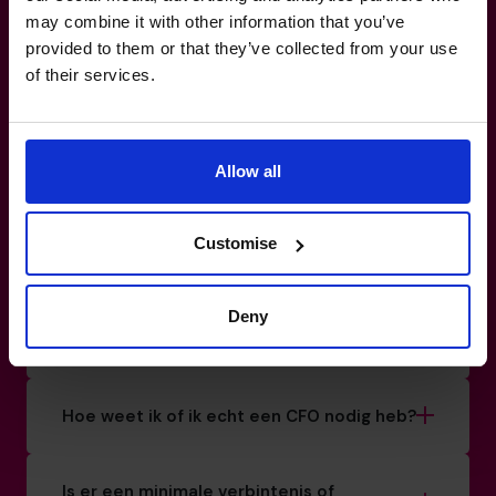
belastingplanning
net zo
may combine it with other information that you’ve
provided to them or that they’ve collected from your use
hard te laten werken als je
of their services.
zelf doet.
Allow all
03 808 8767
Bestrijken jullie CFO’s specifieke sectoren
Customise
of bedrijfsgroottes?
Deny
Hoe koppel je een CFO met mijn bedrijf?
Hoe weet ik of ik echt een CFO nodig heb?
Is er een minimale verbintenis of