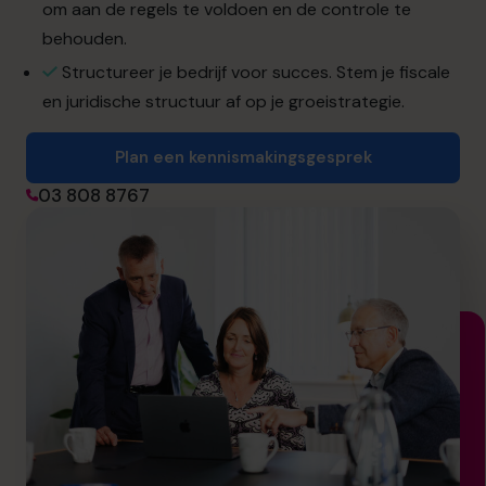
info.be@cfocentre.com
om aan de regels te voldoen en de controle te
behouden.
Structureer je bedrijf voor succes. Stem je fiscale
en juridische structuur af op je groeistrategie.
Plan een kennismakingsgesprek
03 808 8767