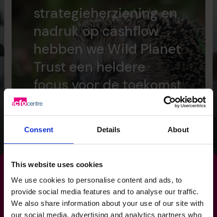
strategieherziening en
nadruk op cashflow
hebben we Wild Planet
Trust een heldere
focus voor de toekomst
gegeven.
Consent
Details
About
Lees getuigenis
This website uses cookies
We use cookies to personalise content and ads, to
provide social media features and to analyse our traffic.
Het is tijd om je
We also share information about your use of our site with
our social media, advertising and analytics partners who