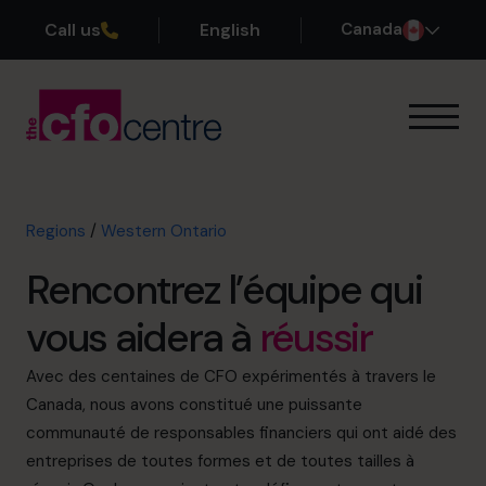
Call us
English
Canada
Notre expertise
Mode de fonctionnement
Nos CFO
Regions
/
Western Ontario
Réussites
Rencontrez l’équipe qui
À propos
Rejoindre l’Équipe
vous aidera à
réussir
Réservez une session de découverte
Avec des centaines de CFO expérimentés à travers le
Canada, nous avons constitué une puissante
communauté de responsables financiers qui ont aidé des
entreprises de toutes formes et de toutes tailles à
514-906-8839