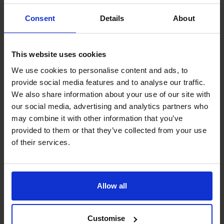
Consent
Details
About
This website uses cookies
We use cookies to personalise content and ads, to
provide social media features and to analyse our traffic.
We also share information about your use of our site with
our social media, advertising and analytics partners who
Robert McRae
may combine it with other information that you’ve
provided to them or that they’ve collected from your use
of their services.
Did you know? Our Western
Ontario team is part of a
Allow all
wider group of
750
+
Customise