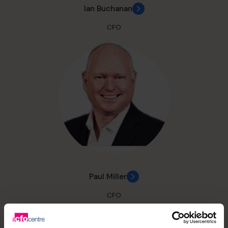
Ian Buchanan
CFO
Paul Miller
CFO