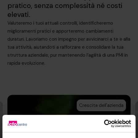
pratico, senza complessità né costi
elevati.
Valuteremo i tuoi attuali controlli, identificheremo
miglioramenti pratici e apporteremo cambiamenti
duraturi. Lavoriamo con impegno per avvicinarci a te e alla
tua attività, aiutandoti a rafforzare e consolidare la tua
struttura aziendale, pur mantenendo l’agilità di una PMI in
rapida evoluzione.
Crescita dell'azienda
Grazie a una revisione