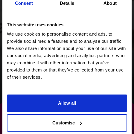
Consent
Details
About
della strategia e a una
maggiore attenzione ai
This website uses cookies
flussi di cassa,
We use cookies to personalise content and ads, to
abbiamo fornito al
provide social media features and to analyse our traffic.
Wild Planet Trust una
We also share information about your use of our site with
our social media, advertising and analytics partners who
visione chiara per il
may combine it with other information that you’ve
futuro.
provided to them or that they’ve collected from your use
of their services.
Leggi la storia di successo
Allow all
Customise