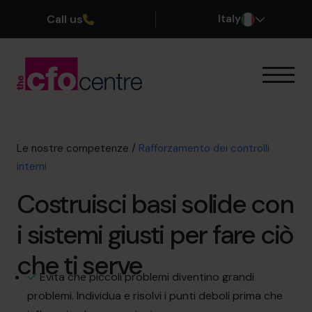
Call us
Italy
Le nostre competenze
Come funziona
I nostri CFO
Le nostre competenze
/
Rafforzamento dei controlli
Storie di successo
interni
Chi siamo
Costruisci basi solide con
Unisciti al team
i sistemi giusti per fare ciò
Prenota una chiamata conoscitiva
che ti serve
Evita che piccoli problemi diventino grandi
problemi. Individua e risolvi i punti deboli prima che
+39 0695939165