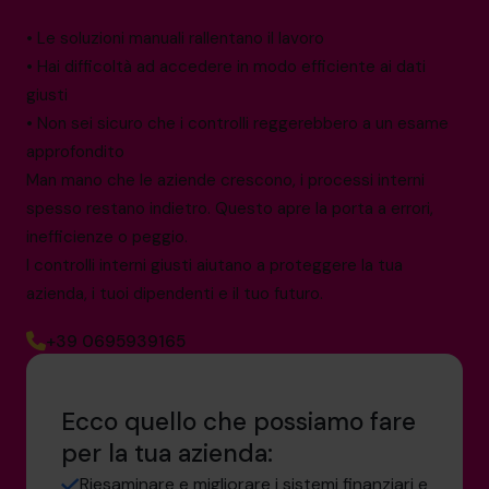
• Le soluzioni manuali rallentano il lavoro
• Hai difficoltà ad accedere in modo efficiente ai dati
giusti
• Non sei sicuro che i controlli reggerebbero a un esame
approfondito
Man mano che le aziende crescono, i processi interni
spesso restano indietro. Questo apre la porta a errori,
inefficienze o peggio.
I controlli interni giusti aiutano a proteggere la tua
azienda, i tuoi dipendenti e il tuo futuro.
+39 0695939165
Ecco quello che possiamo fare
per la tua azienda:
Riesaminare e migliorare i sistemi finanziari e