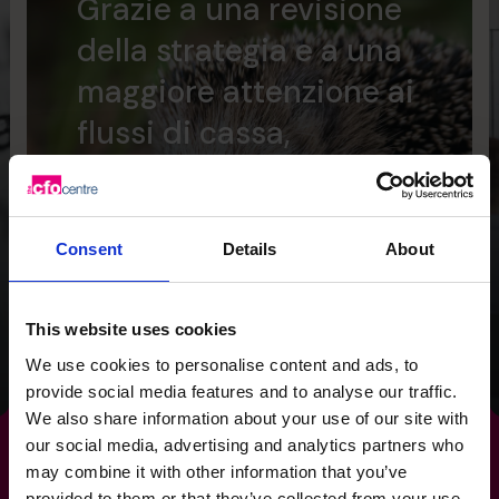
Grazie a una revisione
della strategia e a una
maggiore attenzione ai
flussi di cassa,
abbiamo fornito al
Wild Planet Trust una
visione chiara per il
Consent
Details
About
futuro.
This website uses cookies
Leggi la storia di successo
We use cookies to personalise content and ads, to
provide social media features and to analyse our traffic.
We also share information about your use of our site with
our social media, advertising and analytics partners who
may combine it with other information that you’ve
provided to them or that they’ve collected from your use