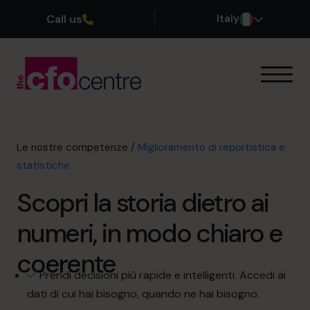
Call us
Italy
Le nostre competenze
Come funziona
I nostri CFO
Le nostre competenze
/
Miglioramento di reportistica e
Storie di successo
statistiche
Chi siamo
Scopri la storia dietro ai
Unisciti al team
numeri, in modo chiaro e
Prenota una chiamata conoscitiva
coerente
Prendi decisioni più rapide e intelligenti. Accedi ai
dati di cui hai bisogno, quando ne hai bisogno.
+39 0695939165