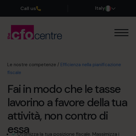
Call us
Italy
Le nostre competenze
Come funziona
I nostri CFO
Le nostre competenze
/
Efficienza nella pianificazione
Storie di successo
fiscale
Chi siamo
Fai in modo che le tasse
Unisciti al team
lavorino a favore della tua
Prenota una chiamata conoscitiva
attività, non contro di
essa
+39 0695939165
Ottimizza la tua posizione fiscale. Massimizza i