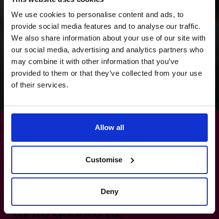
abbiamo fornito al
We use cookies to personalise content and ads, to
Wild Planet Trust una
provide social media features and to analyse our traffic.
visione chiara per il
We also share information about your use of our site with
our social media, advertising and analytics partners who
futuro.
may combine it with other information that you’ve
provided to them or that they’ve collected from your use
of their services.
Leggi la storia di successo
Allow all
È ora che la tua
Customise
pianificazione fiscale
lavori
Deny
tanto quanto te.