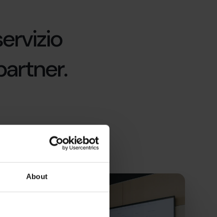
ervizio
partner.
About