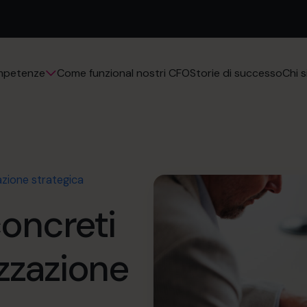
Come funziona
I nostri CFO
Storie di successo
mpetenze
Chi 
zazione strategica
concreti
izzazione