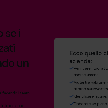
 se i
zati
Ecco quello c
ndo un
azienda:
Verificare i tuoi attu
risorse umane
Aiutarti a valutare l
ritorno sull’investi
te facendo i team
Identificare lacune,
Elaborare un piano p
ltati non sono