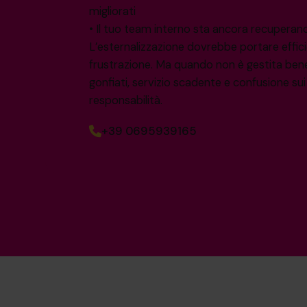
migliorati
• Il tuo team interno sta ancora recuperand
L’esternalizzazione dovrebbe portare effic
frustrazione. Ma quando non è gestita bene
gonfiati, servizio scadente e confusione sui r
responsabilità.
+39 0695939165