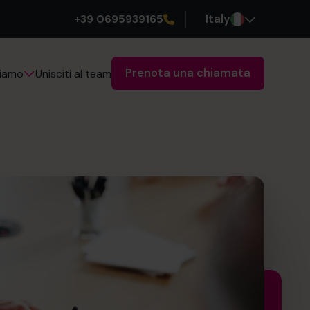
+39 0695939165
Italy
Prenota una chiamata
Unisciti al team
siamo