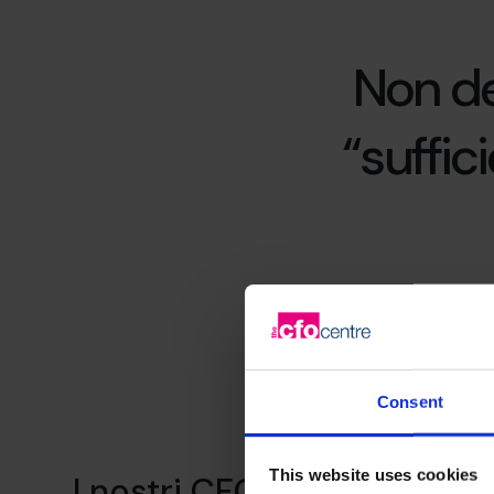
Non de
“suffic
Consent
This website uses cookies
I nostri CFO offrono uno 