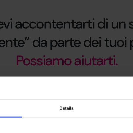
vi accontentarti di un s
iente” da parte dei tuoi 
Possiamo aiutarti.
Details
sguardo