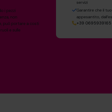
servizi
Garantire che il tu
o i pezzi
appesantito, dall’e
ienza, non
+39 0695939165
, può portare a costi
uoli e sulle