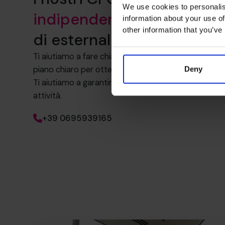
We use cookies to personalis
indipendente ed esperto
a
information about your use of
other information that you’ve
di esternalizzazione.
Ti aiutiamo a fare chiarezza, a scoprire cosa funzion
piano chiaro per ottenere più valore da ogni relazio
Deny
Ti aiutiamo a garantire che i servizi esternalizzati sia
attività.
+39 0695939165